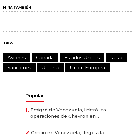
MIRA TAMBIÉN
TAGS
Aviones
Canadá
Estados Unidos
Rusia
Sanciones
Ucrania
Unión Europea
Popular
1.
Emigró de Venezuela, lideró las
operaciones de Chevron en
EE.UU. y hoy es la única mujer
CEO en Vaca Muerta
2.
Creció en Venezuela, llegó a la