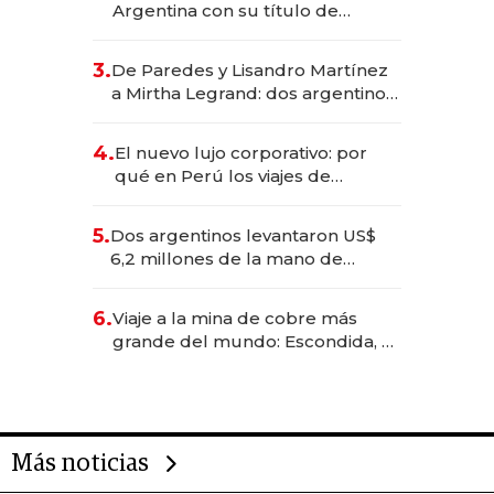
Argentina con su título de
abogado y construyó un imperio
gastronómico que revoluciona
3.
De Paredes y Lisandro Martínez
las marcas "fast premium"
a Mirtha Legrand: dos argentinos
impulsan el negocio del wellness
deportivo y el cuidado corporal
4.
El nuevo lujo corporativo: por
qué en Perú los viajes de
negocios dejan de ser reuniones
para convertirse en experiencias
5.
Dos argentinos levantaron US$
transformadoras
6,2 millones de la mano de
Rauch, Englebienne y Woloski
6.
Viaje a la mina de cobre más
grande del mundo: Escondida, el
gigante chileno que exporta US$
14.000 millones anuales
Más noticias