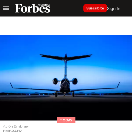
Sign In
Suscribite
TODAY
Avión Embraer
EMBRAER