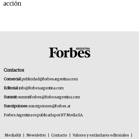
acción
Contactos
Comercial:
publicidad@forbesargentina.com
Editorial:
info@forbesargentina.com
Summit:
summitforbes@forbesargentina.com
Suscripciones:
suscripciones@forbes.ar
Forbes Argentina es publicada por HT Media SA.
MediaKit
|
Newsletter
|
Contacto
|
Valores y estándares editoriales
|