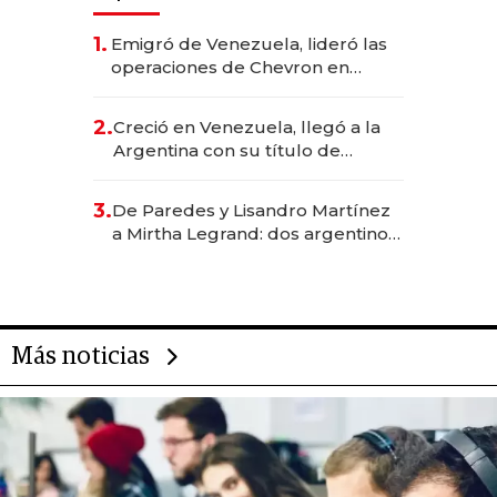
1.
Emigró de Venezuela, lideró las
operaciones de Chevron en
EE.UU. y hoy es la única mujer
CEO en Vaca Muerta
2.
Creció en Venezuela, llegó a la
Argentina con su título de
abogado y construyó un imperio
gastronómico que revoluciona
3.
De Paredes y Lisandro Martínez
las marcas "fast premium"
a Mirtha Legrand: dos argentinos
impulsan el negocio del wellness
deportivo y el cuidado corporal
Más noticias