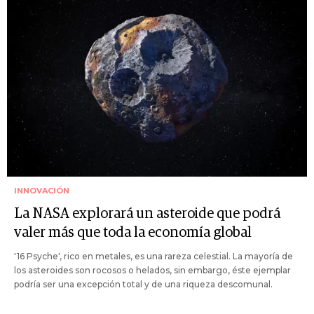
INNOVACIÓN
La NASA explorará un asteroide que podrá
valer más que toda la economía global
'16 Psyche', rico en metales, es una rareza celestial. La mayoría de
los asteroides son rocosos o helados, sin embargo, éste ejemplar
podría ser una excepción total y de una riqueza descomunal.