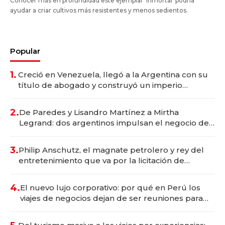
Conocer más en profundidad este ejemplar 'inmortal' podría
ayudar a criar cultivos más resistentes y menos sedientos.
Popular
1.
Creció en Venezuela, llegó a la Argentina con su
título de abogado y construyó un imperio
gastronómico que revoluciona las marcas "fast
premium"
2.
De Paredes y Lisandro Martínez a Mirtha
Legrand: dos argentinos impulsan el negocio del
wellness deportivo y el cuidado corporal
3.
Philip Anschutz, el magnate petrolero y rey del
entretenimiento que va por la licitación de
Tecnópolis junto a Fénix
4.
El nuevo lujo corporativo: por qué en Perú los
viajes de negocios dejan de ser reuniones para
convertirse en experiencias transformadoras