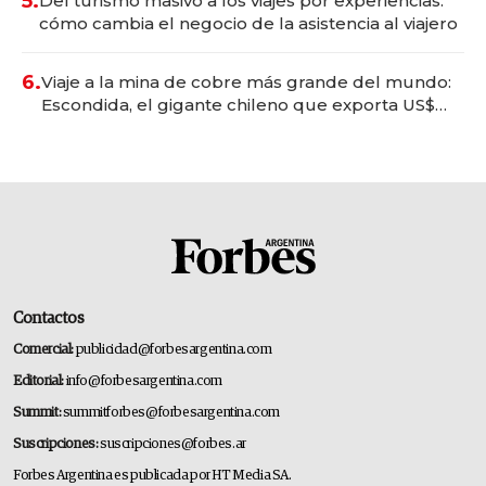
5.
Del turismo masivo a los viajes por experiencias:
cómo cambia el negocio de la asistencia al viajero
6.
Viaje a la mina de cobre más grande del mundo:
Escondida, el gigante chileno que exporta US$
14.000 millones anuales
Contactos
Comercial:
publicidad@forbesargentina.com
Editorial:
info@forbesargentina.com
Summit:
summitforbes@forbesargentina.com
Suscripciones:
suscripciones@forbes.ar
Forbes Argentina es publicada por HT Media SA.