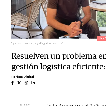
INN
1.pablo mendonça y diego bertezzolo 1
-
Resuelven un problema e
gestión logística eficient
Forbes Digital
SHARE