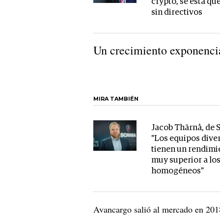
crypto, se está q
sin directivos
Un crecimiento exponenci
MIRA TAMBIÉN
Jacob Thärnå, de S
"Los equipos dive
tienen un rendimi
muy superior a lo
homogéneos"
Avancargo salió al mercado en 2018