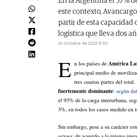
En la Argentina el 37% de
este contexto, Avancargo
partir de esta capacidad 
logística que lleva dos a
24 Octubre de 2022 15.30
E
América Lat
n los países de
principal medio de moviliz
tres cuartas partes del total.
fuertemente dominante
:
según da
el 93% de la carga interurbana, segu
3%, en todos los casos medido en t
Sin embargo, pese a su carácter es
ociosa: de acuerdo a la misma inve