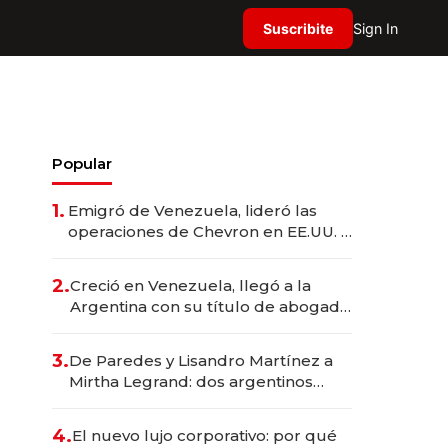
Suscribite
Sign In
Popular
1.
Emigró de Venezuela, lideró las
operaciones de Chevron en EE.UU. y
hoy es la única mujer CEO en Vaca
Muerta
2.
Creció en Venezuela, llegó a la
Argentina con su título de abogado
y construyó un imperio
gastronómico que revoluciona las
3.
De Paredes y Lisandro Martínez a
marcas "fast premium"
Mirtha Legrand: dos argentinos
impulsan el negocio del wellness
deportivo y el cuidado corporal
4.
El nuevo lujo corporativo: por qué