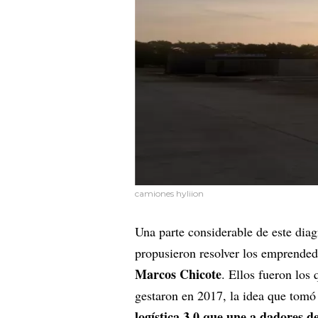
camiones hyliion
Una parte considerable de este dia
propusieron resolver los emprended
Marcos Chicote
. Ellos fueron los
gestaron en 2017, la idea que tom
logística 3.0 que une a dadores d