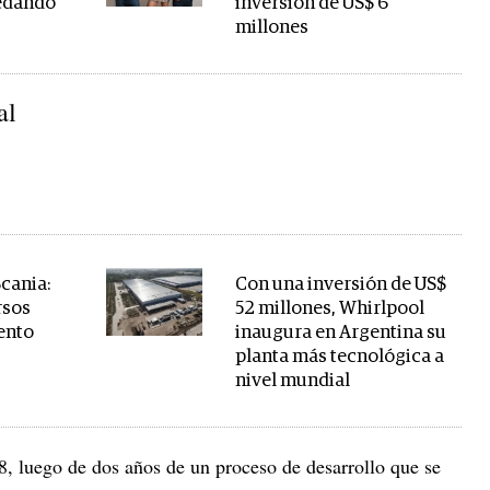
uedando
inversión de US$ 6
millones
al
cania:
Con una inversión de US$
rsos
52 millones, Whirlpool
ento
inaugura en Argentina su
s
planta más tecnológica a
nivel mundial
, luego de dos años de un proceso de desarrollo que se