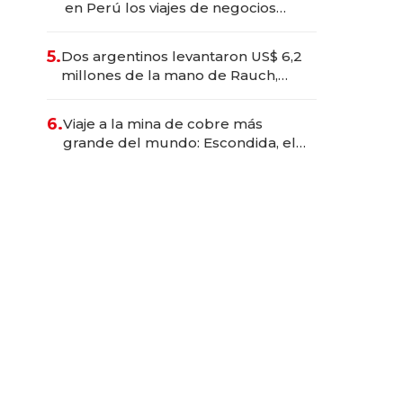
en Perú los viajes de negocios
dejan de ser reuniones para
convertirse en experiencias
5.
Dos argentinos levantaron US$ 6,2
transformadoras
millones de la mano de Rauch,
Englebienne y Woloski
6.
Viaje a la mina de cobre más
grande del mundo: Escondida, el
gigante chileno que exporta US$
14.000 millones anuales