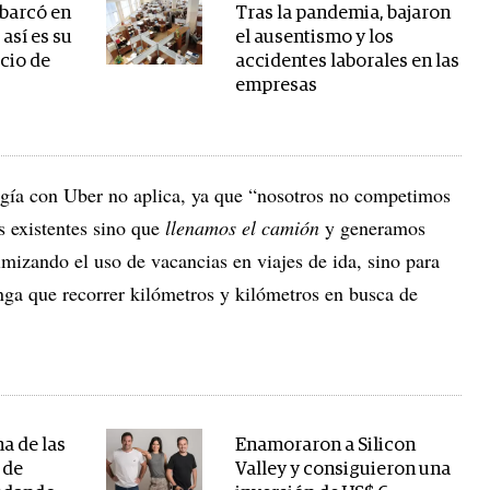
barcó en
Tras la pandemia, bajaron
así es su
el ausentismo y los
cio de
accidentes laborales en las
empresas
ogía con Uber no aplica, ya que “nosotros no competimos
s existentes sino que
llenamos el camión
y generamos
imizando el uso de vacancias en viajes de ida, sino para
nga que recorrer kilómetros y kilómetros en busca de
a de las
Enamoraron a Silicon
 de
Valley y consiguieron una