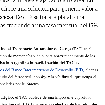
 los camiones viaja vacío, sin carga. En
 ofrece una solución para generar valor a
ociosa. De qué se trata la plataforma
ños creciendo a una tasa mensual del 15%.
ina el Transporte Automotor de Carga
(TAC) es el
ación de mercancías y da cuenta aproximadamente de las
En la Argentina la participación del TAC es
tos del Banco Interamericano de Desarrollo (BID)
alcanza
ido del ferrocarril, con 4% y la vía fluvial, que ocupa el
oneladas por kilómetro.
tratégico, el TAC adolece de una importante capacidad
la ocupación efectiva de los vehículos
stigación del BID,