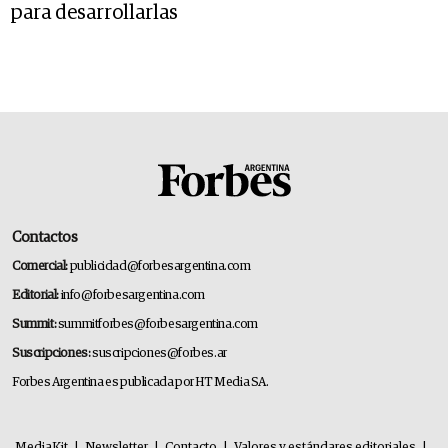
para desarrollarlas
Contactos
Comercial:
publicidad@forbesargentina.com
Editorial:
info@forbesargentina.com
Summit:
summitforbes@forbesargentina.com
Suscripciones:
suscripciones@forbes.ar
Forbes Argentina es publicada por HT Media SA.
MediaKit
|
Newsletter
|
Contacto
|
Valores y estándares editoriales
|