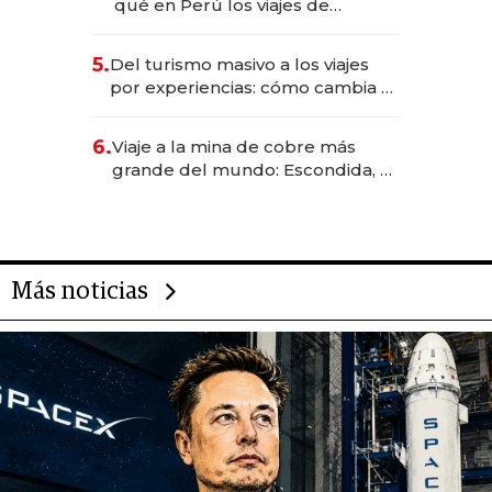
qué en Perú los viajes de
negocios dejan de ser reuniones
para convertirse en experiencias
5.
Del turismo masivo a los viajes
transformadoras
por experiencias: cómo cambia el
negocio de la asistencia al viajero
6.
Viaje a la mina de cobre más
grande del mundo: Escondida, el
gigante chileno que exporta US$
14.000 millones anuales
Más noticias