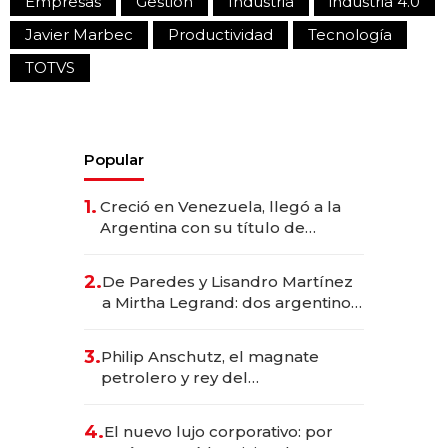
Empresas
Gestión
Industria
industria 4.0
Javier Marbec
Productividad
Tecnología
TOTVS
Popular
1.
Creció en Venezuela, llegó a la
Argentina con su título de
abogado y construyó un imperio
gastronómico que revoluciona
2.
De Paredes y Lisandro Martínez
las marcas "fast premium"
a Mirtha Legrand: dos argentinos
impulsan el negocio del wellness
deportivo y el cuidado corporal
3.
Philip Anschutz, el magnate
petrolero y rey del
entretenimiento que va por la
licitación de Tecnópolis junto a
4.
El nuevo lujo corporativo: por
Fénix