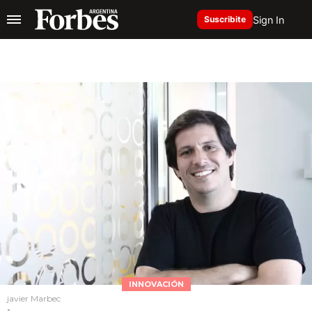
Sign In
Suscribite
INNOVACIÓN
javier Marbec
-