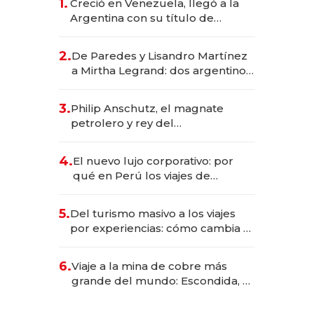
1.
Creció en Venezuela, llegó a la
Argentina con su título de
abogado y construyó un imperio
gastronómico que revoluciona
2.
De Paredes y Lisandro Martínez
las marcas "fast premium"
a Mirtha Legrand: dos argentinos
impulsan el negocio del wellness
deportivo y el cuidado corporal
3.
Philip Anschutz, el magnate
petrolero y rey del
entretenimiento que va por la
licitación de Tecnópolis junto a
4.
El nuevo lujo corporativo: por
Fénix
qué en Perú los viajes de
negocios dejan de ser reuniones
para convertirse en experiencias
5.
Del turismo masivo a los viajes
transformadoras
por experiencias: cómo cambia el
negocio de la asistencia al viajero
6.
Viaje a la mina de cobre más
grande del mundo: Escondida, el
gigante chileno que exporta US$
14.000 millones anuales