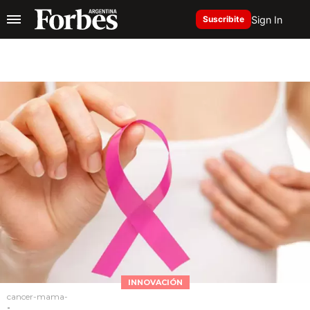
Sign In
Suscribite
INNOVACIÓN
cancer-mama-
-