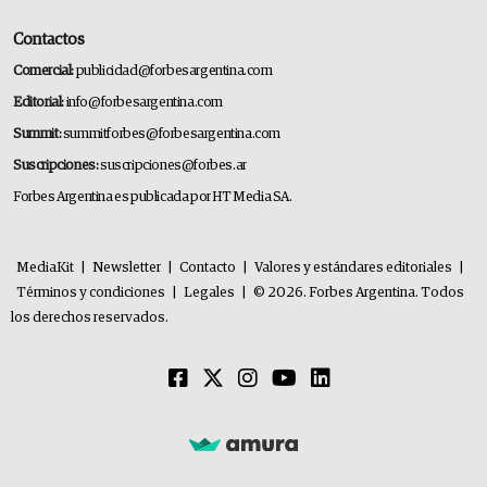
Contactos
Comercial:
publicidad@forbesargentina.com
Editorial:
info@forbesargentina.com
Summit:
summitforbes@forbesargentina.com
Suscripciones:
suscripciones@forbes.ar
Forbes Argentina es publicada por HT Media SA.
MediaKit
|
Newsletter
|
Contacto
|
Valores y estándares editoriales
|
Términos y condiciones
|
Legales
|
© 2026. Forbes Argentina. Todos
los derechos reservados.