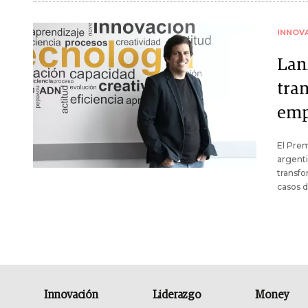
INNOV
Lan
tra
emp
El Pre
argenti
transfo
casos 
Innovación
Liderazgo
Money