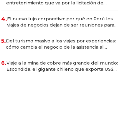
entretenimiento que va por la licitación de
Tecnópolis junto a Fénix
4.
El nuevo lujo corporativo: por qué en Perú los
viajes de negocios dejan de ser reuniones para
convertirse en experiencias transformadoras
5.
Del turismo masivo a los viajes por experiencias:
cómo cambia el negocio de la asistencia al
viajero
6.
Viaje a la mina de cobre más grande del mundo:
Escondida, el gigante chileno que exporta US$
14.000 millones anuales