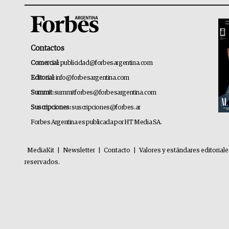
Contactos
Comercial:
publicidad@forbesargentina.com
Editorial:
info@forbesargentina.com
Summit:
summitforbes@forbesargentina.com
Suscripciones:
suscripciones@forbes.ar
Forbes Argentina es publicada por HT Media SA.
MediaKit
|
Newsletter
|
Contacto
|
Valores y estándares editorial
reservados.