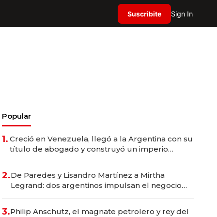
Suscribite
Sign In
Popular
1.
Creció en Venezuela, llegó a la Argentina con su
título de abogado y construyó un imperio
gastronómico que revoluciona las marcas "fast
premium"
2.
De Paredes y Lisandro Martínez a Mirtha
Legrand: dos argentinos impulsan el negocio
del wellness deportivo y el cuidado corporal
3.
Philip Anschutz, el magnate petrolero y rey del