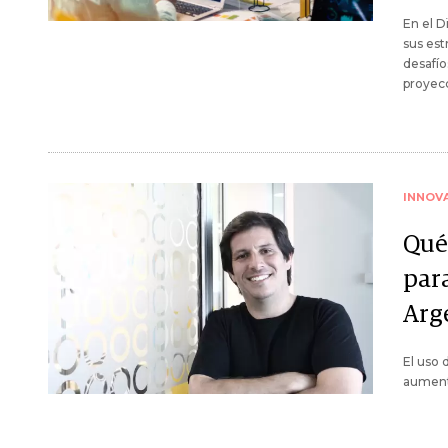
En el D
sus est
desafío
proyecc
INNOV
Qué
para
Arg
El uso 
aumento