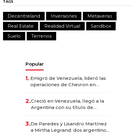
TAGS
Decentreland
Inversiones
Metaverso
Real Estate
Realidad Virtual
Sandbox
Suelo
Terrenos
Popular
1.
Emigró de Venezuela, lideró las
operaciones de Chevron en
EE.UU. y hoy es la única mujer
CEO en Vaca Muerta
2.
Creció en Venezuela, llegó a la
Argentina con su título de
abogado y construyó un imperio
gastronómico que revoluciona
3.
De Paredes y Lisandro Martínez
las marcas "fast premium"
a Mirtha Legrand: dos argentinos