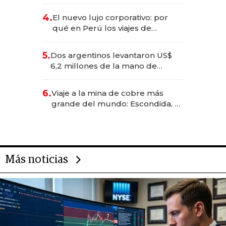
impulsan el negocio del wellness
deportivo y el cuidado corporal
4.
El nuevo lujo corporativo: por
qué en Perú los viajes de
negocios dejan de ser reuniones
para convertirse en experiencias
5.
Dos argentinos levantaron US$
transformadoras
6,2 millones de la mano de
Rauch, Englebienne y Woloski
6.
Viaje a la mina de cobre más
grande del mundo: Escondida, el
gigante chileno que exporta US$
14.000 millones anuales
Más noticias