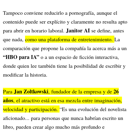
Tampoco conviene reducirlo a pornografía, aunque el
contenido puede ser explícito y claramente no resulta apto
Janitor AI
para abrir en horario laboral.
se define, antes
que nada,
como una plataforma de entretenimiento.
La
comparación que propone la compañía la acerca más a un
“HBO para IA”
o a un espacio de ficción interactiva,
donde quien lee también tiene la posibilidad de escribir y
modificar la historia.
Jan Zoltkowski
26
Para
, fundador de la empresa y de
años
, el atractivo está en esa mezcla entre imaginación,
velocidad y participación.
“Es una evolución del novelista
aficionado... para personas que nunca habrían escrito un
libro, pueden crear algo mucho más profundo e