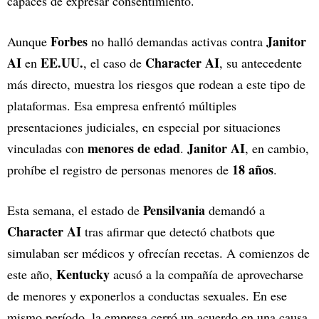
capaces de expresar consentimiento.
Forbes
Janitor
Aunque
no halló demandas activas contra
AI
EE.UU.
Character AI
en
, el caso de
, su antecedente
más directo, muestra los riesgos que rodean a este tipo de
plataformas. Esa empresa enfrentó múltiples
presentaciones judiciales, en especial por situaciones
menores de edad
Janitor AI
vinculadas con
.
, en cambio,
18 años
prohíbe el registro de personas menores de
.
Pensilvania
Esta semana, el estado de
demandó a
Character AI
tras afirmar que detectó chatbots que
simulaban ser médicos y ofrecían recetas. A comienzos de
Kentucky
este año,
acusó a la compañía de aprovecharse
de menores y exponerlos a conductas sexuales. En ese
mismo período, la empresa cerró un acuerdo en una causa