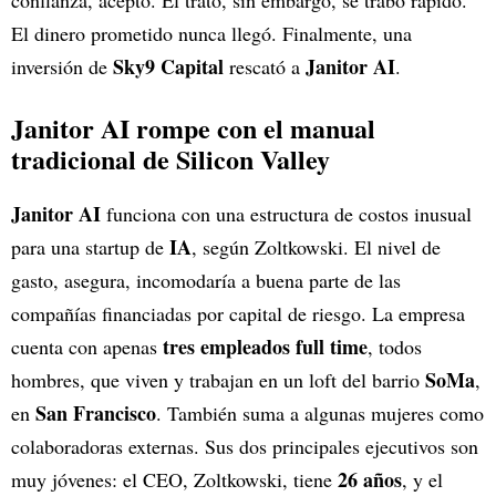
confianza, aceptó. El trato, sin embargo, se trabó rápido.
El dinero prometido nunca llegó. Finalmente, una
Sky9 Capital
Janitor AI
inversión de
rescató a
.
Janitor AI rompe con el manual
tradicional de Silicon Valley
Janitor AI
funciona con una estructura de costos inusual
IA
para una startup de
, según Zoltkowski. El nivel de
gasto, asegura, incomodaría a buena parte de las
compañías financiadas por capital de riesgo. La empresa
tres empleados full time
cuenta con apenas
, todos
SoMa
hombres, que viven y trabajan en un loft del barrio
,
San Francisco
en
. También suma a algunas mujeres como
colaboradoras externas. Sus dos principales ejecutivos son
26 años
muy jóvenes: el CEO, Zoltkowski, tiene
, y el