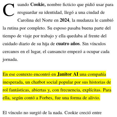
C
Cookie,
uando
nombre ficticio que pidió usar para
resguardar su identidad, llegó a una ciudad de
2024
Carolina del Norte en
, la mudanza le cambió
la rutina por completo. Su esposo pasaba buena parte del
tiempo de viaje por trabajo y ella quedaba al frente del
cuatro años
cuidado diario de su hija de
. Sin vínculos
cercanos en el lugar, el cansancio empezó a ocupar cada
jornada.
Janitor AI
En ese contexto encontró en
una compañía
inesperada, un chatbot social popular por sus historias de
rol fantásticas, abiertas y, con frecuencia, explícitas. Para
ella, según contó a Forbes, fue una forma de alivio.
El vínculo no surgió de la nada. Cookie creció entre