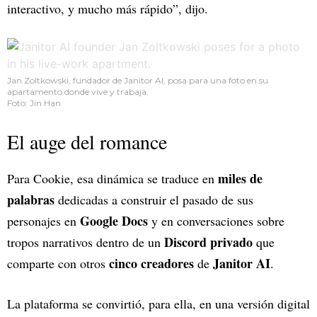
interactivo, y mucho más rápido”, dijo.
Jan Zoltkowski, fundador de Janitor AI, posa para una foto en su
apartamento donde vive y trabaja.
Foto: Jin Han
El auge del romance
miles de
Para Cookie, esa dinámica se traduce en
palabras
dedicadas a construir el pasado de sus
Google Docs
personajes en
y en conversaciones sobre
Discord privado
tropos narrativos dentro de un
que
cinco creadores
Janitor AI
comparte con otros
de
.
La plataforma se convirtió, para ella, en una versión digital