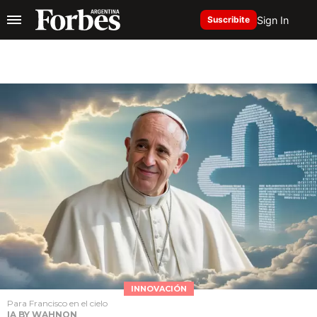
Sign In
Suscribite
INNOVACIÓN
Para Francisco en el cielo
IA BY WAHNON