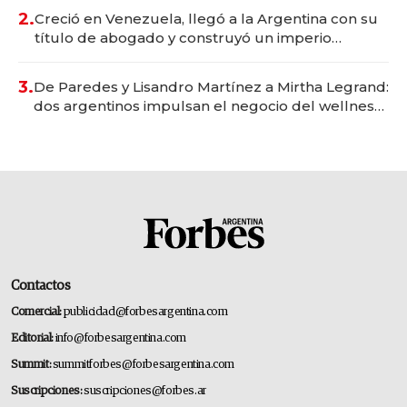
2.
Creció en Venezuela, llegó a la Argentina con su
título de abogado y construyó un imperio
gastronómico que revoluciona las marcas "fast
premium"
3.
De Paredes y Lisandro Martínez a Mirtha Legrand:
dos argentinos impulsan el negocio del wellness
deportivo y el cuidado corporal
Contactos
Comercial:
publicidad@forbesargentina.com
Editorial:
info@forbesargentina.com
Summit:
summitforbes@forbesargentina.com
Suscripciones:
suscripciones@forbes.ar