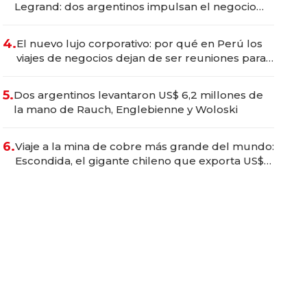
Legrand: dos argentinos impulsan el negocio
del wellness deportivo y el cuidado corporal
4.
El nuevo lujo corporativo: por qué en Perú los
viajes de negocios dejan de ser reuniones para
convertirse en experiencias transformadoras
5.
Dos argentinos levantaron US$ 6,2 millones de
la mano de Rauch, Englebienne y Woloski
6.
Viaje a la mina de cobre más grande del mundo:
Escondida, el gigante chileno que exporta US$
14.000 millones anuales