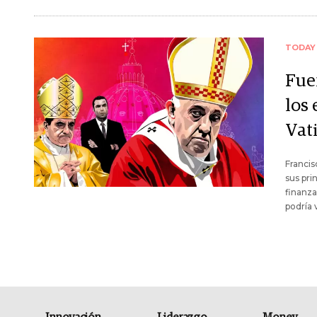
TODAY
Fuen
los
Vat
Francis
sus pri
finanza
podría 