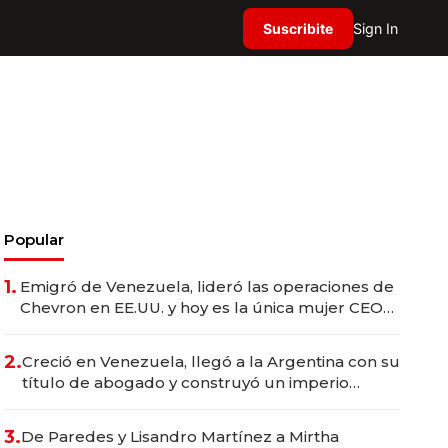
Suscribite
Sign In
Popular
1.
Emigró de Venezuela, lideró las operaciones de
Chevron en EE.UU. y hoy es la única mujer CEO
en Vaca Muerta
2.
Creció en Venezuela, llegó a la Argentina con su
título de abogado y construyó un imperio
gastronómico que revoluciona las marcas "fast
premium"
3.
De Paredes y Lisandro Martínez a Mirtha