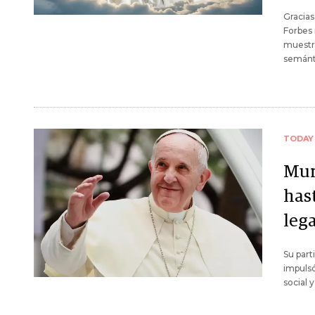
Gracias
Forbes 
muestra
semánti
TODAY
Mur
has
leg
Su part
impulsó
social 