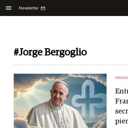
Newsletter
#Jorge Bergoglio
INNOV
Ent
Fran
secr
pie