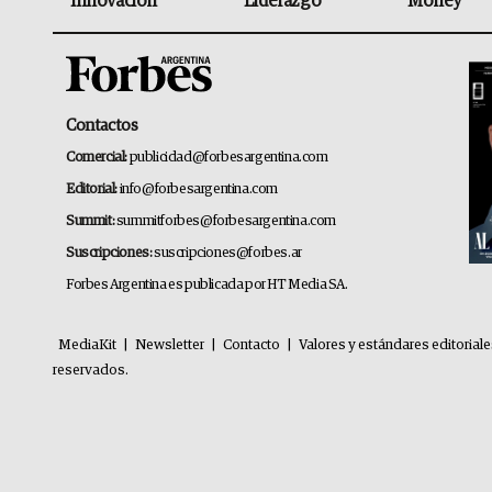
Innovación
Liderazgo
Money
Contactos
Comercial:
publicidad@forbesargentina.com
Editorial:
info@forbesargentina.com
Summit:
summitforbes@forbesargentina.com
Suscripciones:
suscripciones@forbes.ar
Forbes Argentina es publicada por HT Media SA.
MediaKit
|
Newsletter
|
Contacto
|
Valores y estándares editorial
reservados.