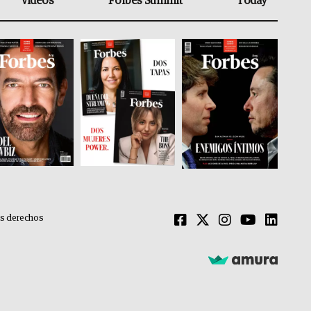
Videos
Forbes Summit
Today
os derechos