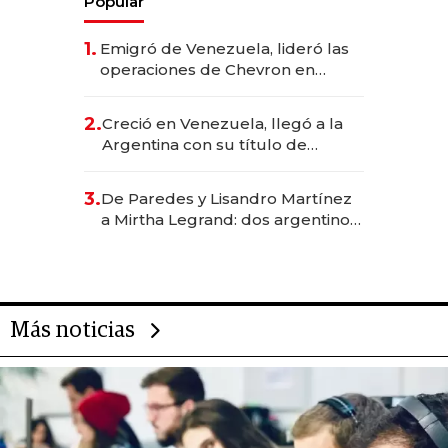
Popular
1.
Emigró de Venezuela, lideró las
operaciones de Chevron en
EE.UU. y hoy es la única mujer
CEO en Vaca Muerta
2.
Creció en Venezuela, llegó a la
Argentina con su título de
abogado y construyó un imperio
gastronómico que revoluciona
3.
De Paredes y Lisandro Martínez
las marcas "fast premium"
a Mirtha Legrand: dos argentinos
impulsan el negocio del wellness
deportivo y el cuidado corporal
Más noticias