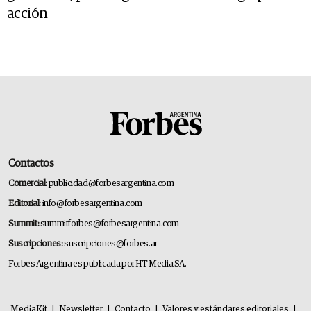
acción
Contactos
Comercial:
publicidad@forbesargentina.com
Editorial:
info@forbesargentina.com
Summit:
summitforbes@forbesargentina.com
Suscripciones:
suscripciones@forbes.ar
Forbes Argentina es publicada por HT Media SA.
MediaKit
|
Newsletter
|
Contacto
|
Valores y estándares editoriales
|