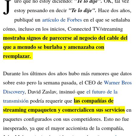
J
uro que no estoy diciendo:
"Te lo dije".
OK, tal vez
estoy pensando en decir
"Te lo dije".
Hace dos años,
publiqué un
artículo de Forbes
en el que se señalaba
cómo, incluso en los inicios, Connected TV/streaming
mostraba signos de parecerse al negocio del cable del
que a menudo se burlaba y amenazaba con
reemplazar.
Durante los últimos dos años hubo más rumores que datos
sobre esto pero la semana pasada, el CEO de
Warner Bros
Discovery
, David Zaslav, insinuó que
el futuro de la
las compañías de
transmisión
podría requerir que
streaming empaqueten y comercialicen sus servicios
en
paquetes configurados con sus competidores. Esto no fue
inesperado, ya que el mayor accionista de la compañía,