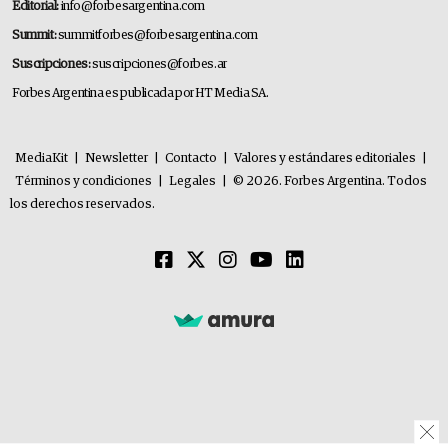
Editorial:
info@forbesargentina.com
Summit:
summitforbes@forbesargentina.com
Suscripciones:
suscripciones@forbes.ar
Forbes Argentina es publicada por HT Media SA.
MediaKit
|
Newsletter
|
Contacto
|
Valores y estándares editoriales
|
Términos y condiciones
|
Legales
|
© 2026. Forbes Argentina. Todos
los derechos reservados.