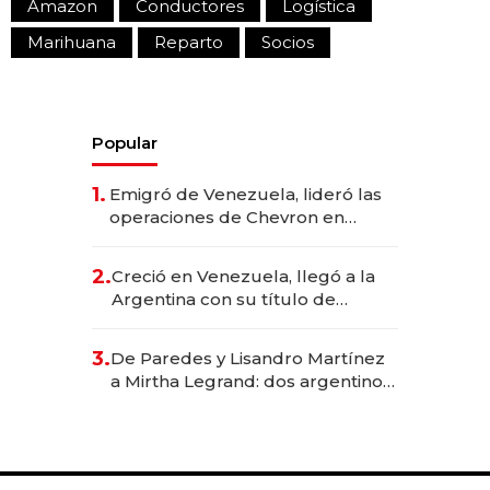
Amazon
Conductores
Logística
Marihuana
Reparto
Socios
Popular
1.
Emigró de Venezuela, lideró las
operaciones de Chevron en
EE.UU. y hoy es la única mujer
CEO en Vaca Muerta
2.
Creció en Venezuela, llegó a la
Argentina con su título de
abogado y construyó un imperio
gastronómico que revoluciona
3.
De Paredes y Lisandro Martínez
las marcas "fast premium"
a Mirtha Legrand: dos argentinos
impulsan el negocio del wellness
deportivo y el cuidado corporal