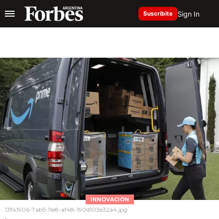
Sign In
Suscribite
INNOVACIÓN
13f41906-7ab5-11e8-af48-190d103e32a4.jpg
.