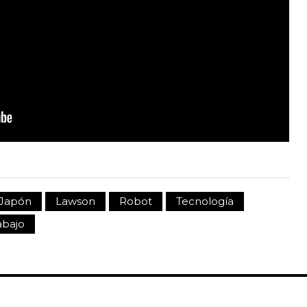
Japón
Lawson
Robot
Tecnología
abajo