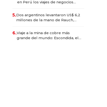
en Perú los viajes de negocios
dejan de ser reuniones para
convertirse en experiencias
5.
Dos argentinos levantaron US$ 6,2
transformadoras
millones de la mano de Rauch,
Englebienne y Woloski
6.
Viaje a la mina de cobre más
grande del mundo: Escondida, el
gigante chileno que exporta US$
14.000 millones anuales