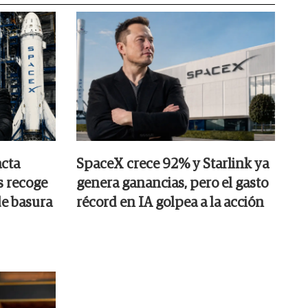
cta
SpaceX crece 92% y Starlink ya
s recoge
genera ganancias, pero el gasto
e basura
récord en IA golpea a la acción