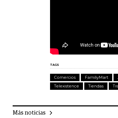
TAGS
Comercios
FamiliyMart
Telexistence
Tiendas
Tr
Más noticias