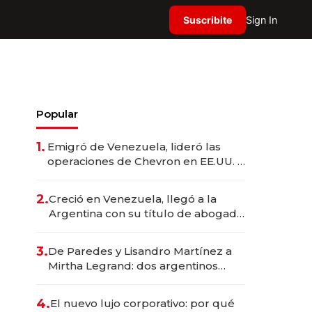
Suscribite
Sign In
Popular
1.
Emigró de Venezuela, lideró las
operaciones de Chevron en EE.UU. y
hoy es la única mujer CEO en Vaca
Muerta
2.
Creció en Venezuela, llegó a la
Argentina con su título de abogado
y construyó un imperio
gastronómico que revoluciona las
3.
De Paredes y Lisandro Martínez a
marcas "fast premium"
Mirtha Legrand: dos argentinos
impulsan el negocio del wellness
deportivo y el cuidado corporal
4.
El nuevo lujo corporativo: por qué