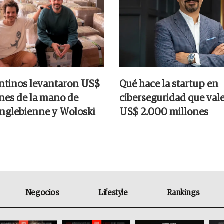
ntinos levantaron US$
Qué hace la startup en
ones de la mano de
ciberseguridad que val
nglebienne y Woloski
US$ 2.000 millones
Negocios
Lifestyle
Rankings