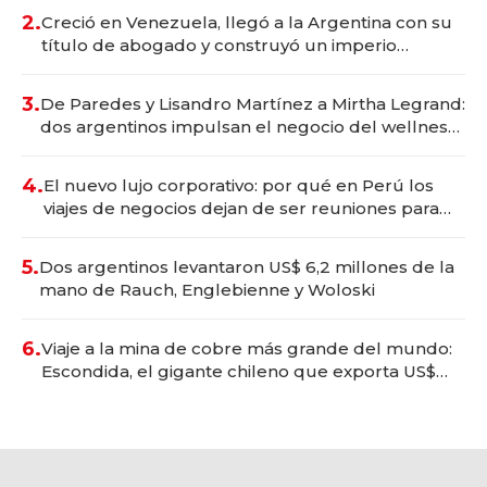
2.
Creció en Venezuela, llegó a la Argentina con su
título de abogado y construyó un imperio
gastronómico que revoluciona las marcas "fast
premium"
3.
De Paredes y Lisandro Martínez a Mirtha Legrand:
dos argentinos impulsan el negocio del wellness
deportivo y el cuidado corporal
4.
El nuevo lujo corporativo: por qué en Perú los
viajes de negocios dejan de ser reuniones para
convertirse en experiencias transformadoras
5.
Dos argentinos levantaron US$ 6,2 millones de la
mano de Rauch, Englebienne y Woloski
6.
Viaje a la mina de cobre más grande del mundo:
Escondida, el gigante chileno que exporta US$
14.000 millones anuales