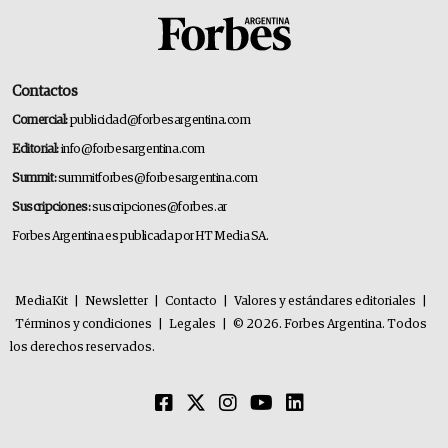
Contactos
Comercial:
publicidad@forbesargentina.com
Editorial:
info@forbesargentina.com
Summit:
summitforbes@forbesargentina.com
Suscripciones:
suscripciones@forbes.ar
Forbes Argentina es publicada por HT Media SA.
MediaKit
|
Newsletter
|
Contacto
|
Valores y estándares editoriales
|
Términos y condiciones
|
Legales
|
© 2026. Forbes Argentina. Todos
los derechos reservados.