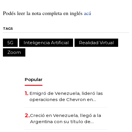
Podés leer la nota completa en inglés
acá
TAGS
5G
Inteligencia Artificial
Realidad Virtual
Zoom
Popular
1.
Emigró de Venezuela, lideró las
operaciones de Chevron en
EE.UU. y hoy es la única mujer
CEO en Vaca Muerta
2.
Creció en Venezuela, llegó a la
Argentina con su título de
abogado y construyó un imperio