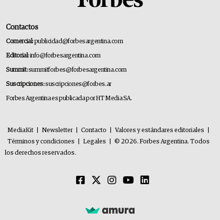
Contactos
Comercial:
publicidad@forbesargentina.com
Editorial:
info@forbesargentina.com
Summit:
summitforbes@forbesargentina.com
Suscripciones:
suscripciones@forbes.ar
Forbes Argentina es publicada por HT Media SA.
MediaKit
|
Newsletter
|
Contacto
|
Valores y estándares editoriales
|
Términos y condiciones
|
Legales
|
© 2026. Forbes Argentina. Todos
los derechos reservados.