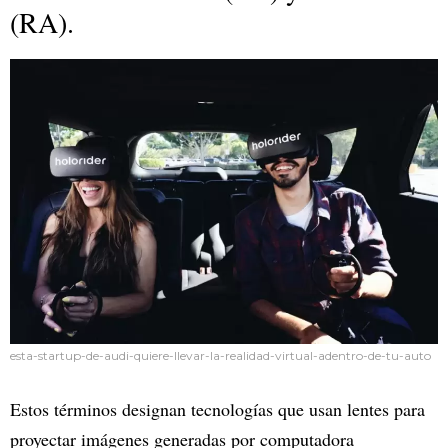
(RA).
esta-startup-de-audi-quiere-llevar-la-realidad-virtual-adentro-de-tu-auto
Estos términos designan tecnologías que usan lentes para
proyectar imágenes generadas por computadora