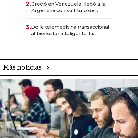
CEO en Vaca Muerta
2.
Creció en Venezuela, llegó a la
Argentina con su título de
abogado y construyó un imperio
gastronómico que revoluciona
3.
De la telemedicina transaccional
las marcas "fast premium"
al bienestar inteligente: la
evolución de doc24 para
transformar a las organizaciones
Más noticias