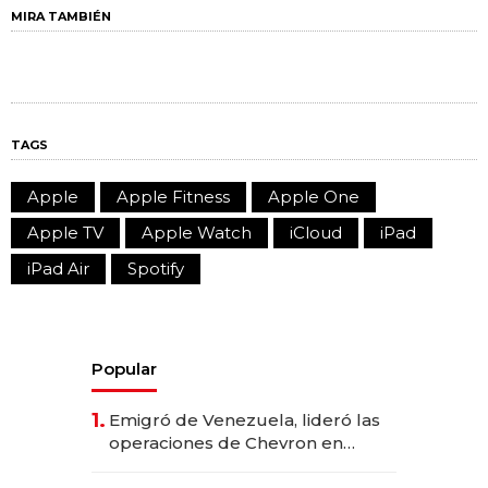
MIRA TAMBIÉN
TAGS
Apple
Apple Fitness
Apple One
Apple TV
Apple Watch
iCloud
iPad
iPad Air
Spotify
Popular
1.
Emigró de Venezuela, lideró las
operaciones de Chevron en
EE.UU. y hoy es la única mujer