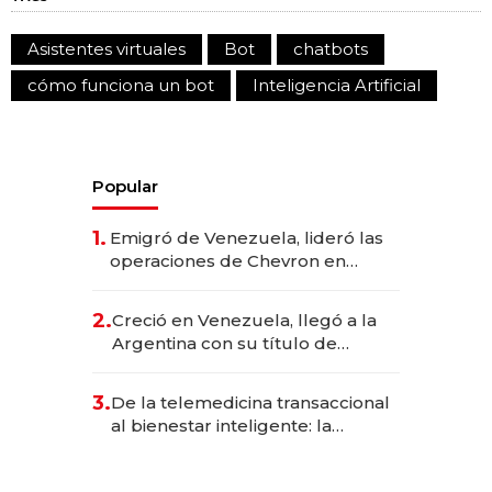
Asistentes virtuales
Bot
chatbots
cómo funciona un bot
Inteligencia Artificial
Popular
1.
Emigró de Venezuela, lideró las
operaciones de Chevron en
EE.UU. y hoy es la única mujer
CEO en Vaca Muerta
2.
Creció en Venezuela, llegó a la
Argentina con su título de
abogado y construyó un imperio
gastronómico que revoluciona
3.
De la telemedicina transaccional
las marcas "fast premium"
al bienestar inteligente: la
evolución de doc24 para
transformar a las organizaciones