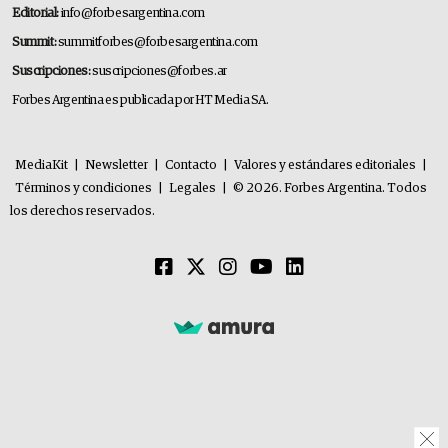
Editorial:
info@forbesargentina.com
Summit:
summitforbes@forbesargentina.com
Suscripciones:
suscripciones@forbes.ar
Forbes Argentina es publicada por HT Media SA.
MediaKit
|
Newsletter
|
Contacto
|
Valores y estándares editoriales
|
Términos y condiciones
|
Legales
|
© 2026. Forbes Argentina. Todos
los derechos reservados.