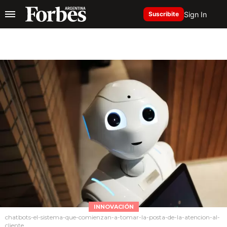
Sign In
Suscribite
INNOVACIÓN
chatbots-el-sistema-que-comienzan-a-tomar-la-posta-de-la-atencion-al-
cliente