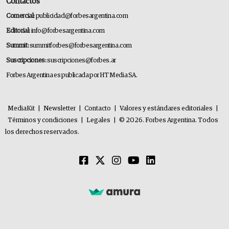
Contactos
Comercial:
publicidad@forbesargentina.com
Editorial:
info@forbesargentina.com
Summit:
summitforbes@forbesargentina.com
Suscripciones:
suscripciones@forbes.ar
Forbes Argentina es publicada por HT Media SA.
MediaKit
|
Newsletter
|
Contacto
|
Valores y estándares editoriales
|
Términos y condiciones
|
Legales
|
© 2026. Forbes Argentina. Todos
los derechos reservados.