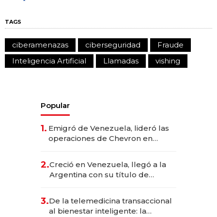
TAGS
ciberamenazas
ciberseguridad
Fraude
Inteligencia Artificial
Llamadas
vishing
Popular
1.
Emigró de Venezuela, lideró las
operaciones de Chevron en
EE.UU. y hoy es la única mujer
CEO en Vaca Muerta
2.
Creció en Venezuela, llegó a la
Argentina con su título de
abogado y construyó un imperio
gastronómico que revoluciona
3.
De la telemedicina transaccional
las marcas "fast premium"
al bienestar inteligente: la