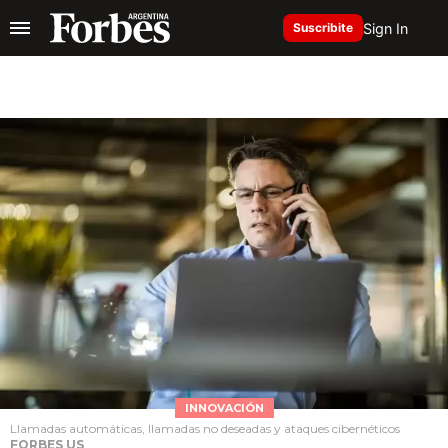
Sign In
Suscribite
INNOVACIÓN
Llamadas automáticas, llamadas no deseadas y ataques cibernéticos
FORBES US