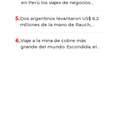
en Perú los viajes de negocios
dejan de ser reuniones para
convertirse en experiencias
5.
Dos argentinos levantaron US$ 6,2
transformadoras
millones de la mano de Rauch,
Englebienne y Woloski
6.
Viaje a la mina de cobre más
grande del mundo: Escondida, el
gigante chileno que exporta US$
14.000 millones anuales