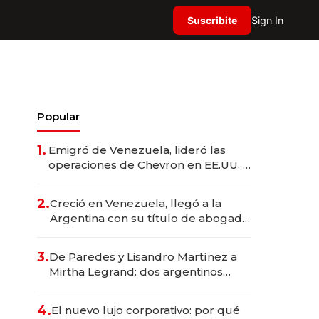
Suscribite
Sign In
Popular
1.
Emigró de Venezuela, lideró las
operaciones de Chevron en EE.UU. y
hoy es la única mujer CEO en Vaca
Muerta
2.
Creció en Venezuela, llegó a la
Argentina con su título de abogado
y construyó un imperio
gastronómico que revoluciona las
3.
De Paredes y Lisandro Martínez a
marcas "fast premium"
Mirtha Legrand: dos argentinos
impulsan el negocio del wellness
deportivo y el cuidado corporal
4.
El nuevo lujo corporativo: por qué