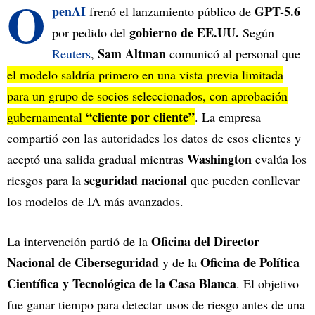
O
penAI
GPT-5.6
frenó el lanzamiento público de
gobierno de EE.UU.
por pedido del
Según
Sam Altman
Reuters
,
comunicó al personal que
el modelo saldría primero en una vista previa limitada
para un grupo de socios seleccionados, con aprobación
“cliente por cliente”
gubernamental
. La empresa
compartió con las autoridades los datos de esos clientes y
Washington
aceptó una salida gradual mientras
evalúa los
seguridad nacional
riesgos para la
que pueden conllevar
los modelos de IA más avanzados.
Oficina del Director
La intervención partió de la
Nacional de Ciberseguridad
Oficina de Política
y de la
Científica y Tecnológica de la Casa Blanca
. El objetivo
fue ganar tiempo para detectar usos de riesgo antes de una