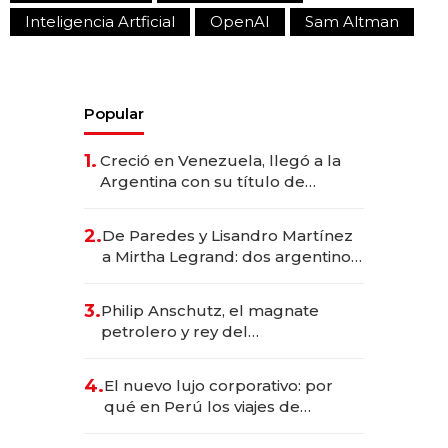
Inteligencia Artficial
OpenAI
Sam Altman
Popular
1.
Creció en Venezuela, llegó a la
Argentina con su título de
abogado y construyó un imperio
gastronómico que revoluciona
2.
De Paredes y Lisandro Martínez
las marcas "fast premium"
a Mirtha Legrand: dos argentinos
impulsan el negocio del wellness
deportivo y el cuidado corporal
3.
Philip Anschutz, el magnate
petrolero y rey del
entretenimiento que va por la
licitación de Tecnópolis junto a
4.
El nuevo lujo corporativo: por
Fénix
qué en Perú los viajes de
negocios dejan de ser reuniones