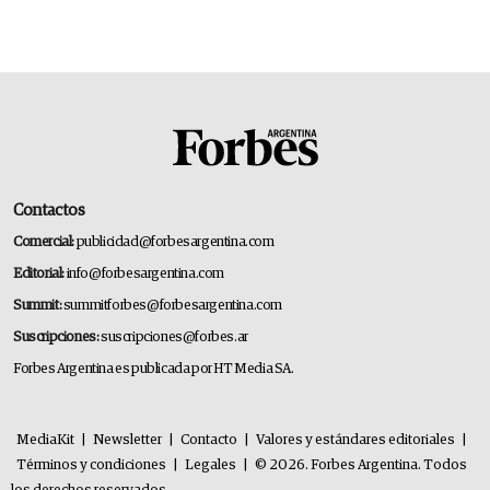
Contactos
Comercial:
publicidad@forbesargentina.com
Editorial:
info@forbesargentina.com
Summit:
summitforbes@forbesargentina.com
Suscripciones:
suscripciones@forbes.ar
Forbes Argentina es publicada por HT Media SA.
MediaKit
|
Newsletter
|
Contacto
|
Valores y estándares editoriales
|
Términos y condiciones
|
Legales
|
© 2026. Forbes Argentina. Todos