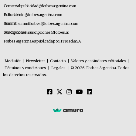
Comercial:
publicidad@forbesargentina.com
Editorial:
info@forbesargentina.com
Summit:
summitforbes@forbesargentina.com
Suscripciones:
suscripciones@forbes.ar
Forbes Argentina es publicada por HT Media SA.
MediaKit
|
Newsletter
|
Contacto
|
Valores y estándares editoriales
|
Términos y condiciones
|
Legales
|
© 2026. Forbes Argentina. Todos
los derechos reservados.