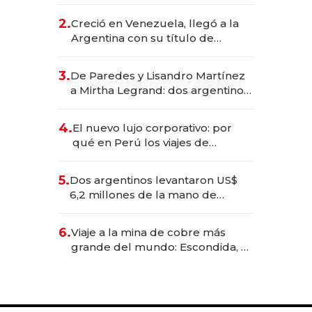
EE.UU. y hoy es la única mujer
CEO en Vaca Muerta
2.
Creció en Venezuela, llegó a la
Argentina con su título de
abogado y construyó un imperio
gastronómico que revoluciona
3.
De Paredes y Lisandro Martínez
las marcas "fast premium"
a Mirtha Legrand: dos argentinos
impulsan el negocio del wellness
deportivo y el cuidado corporal
4.
El nuevo lujo corporativo: por
qué en Perú los viajes de
negocios dejan de ser reuniones
para convertirse en experiencias
5.
Dos argentinos levantaron US$
transformadoras
6,2 millones de la mano de
Rauch, Englebienne y Woloski
6.
Viaje a la mina de cobre más
grande del mundo: Escondida, el
gigante chileno que exporta US$
14.000 millones anuales