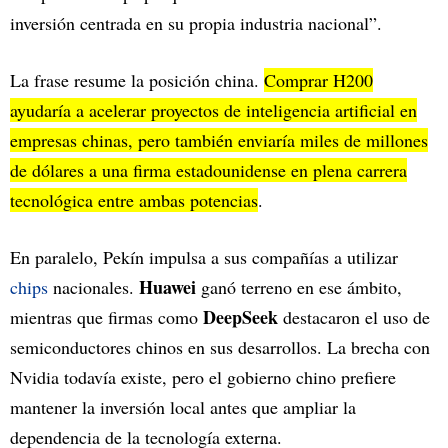
inversión centrada en su propia industria nacional”.
La frase resume la posición china.
Comprar H200
ayudaría a acelerar proyectos de inteligencia artificial en
empresas chinas, pero también enviaría miles de millones
de dólares a una firma estadounidense en plena carrera
tecnológica entre ambas potencias
.
En paralelo, Pekín impulsa a sus compañías a utilizar
Huawei
chips
nacionales.
ganó terreno en ese ámbito,
DeepSeek
mientras que firmas como
destacaron el uso de
semiconductores chinos en sus desarrollos. La brecha con
Nvidia todavía existe, pero el gobierno chino prefiere
mantener la inversión local antes que ampliar la
dependencia de la tecnología externa.