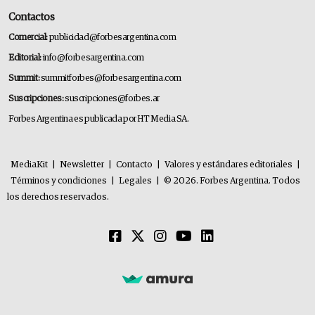
Contactos
Comercial:
publicidad@forbesargentina.com
Editorial:
info@forbesargentina.com
Summit:
summitforbes@forbesargentina.com
Suscripciones:
suscripciones@forbes.ar
Forbes Argentina es publicada por HT Media SA.
MediaKit
|
Newsletter
|
Contacto
|
Valores y estándares editoriales
|
Términos y condiciones
|
Legales
|
© 2026. Forbes Argentina. Todos
los derechos reservados.