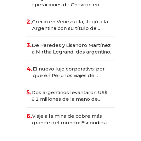
operaciones de Chevron en
EE.UU. y hoy es la única mujer
CEO en Vaca Muerta
2.
Creció en Venezuela, llegó a la
Argentina con su título de
abogado y construyó un imperio
gastronómico que revoluciona
3.
De Paredes y Lisandro Martínez
las marcas "fast premium"
a Mirtha Legrand: dos argentinos
impulsan el negocio del wellness
deportivo y el cuidado corporal
4.
El nuevo lujo corporativo: por
qué en Perú los viajes de
negocios dejan de ser reuniones
para convertirse en experiencias
5.
Dos argentinos levantaron US$
transformadoras
6,2 millones de la mano de
Rauch, Englebienne y Woloski
6.
Viaje a la mina de cobre más
grande del mundo: Escondida, el
gigante chileno que exporta US$
14.000 millones anuales