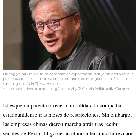
Huang ya advirtió que los controles de exportación redujeron casi a cero la
participación de la empresa en aceleradores de inteligencia artificial en
China. (Foto: 總統府, CC BY 2.0
<https://creativecommons.org/licenses/by/2.0>, via Wikimedia Commons)
El esquema parecía ofrecer una salida a la compañía
estadounidense tras meses de restricciones. Sin embargo,
las empresas chinas dieron marcha atrás tras recibir
señales de Pekín. El gobierno chino intensificó la revisión