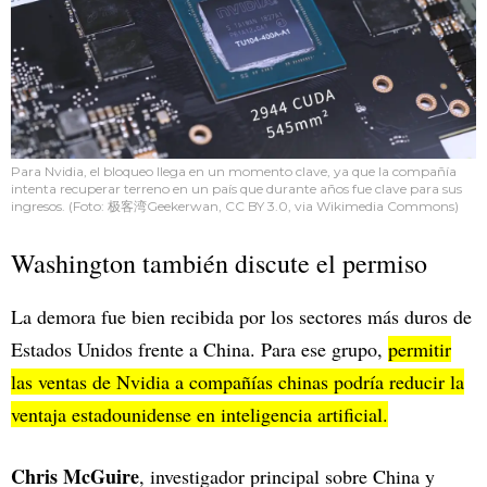
Para Nvidia, el bloqueo llega en un momento clave, ya que la compañía
intenta recuperar terreno en un país que durante años fue clave para sus
ingresos. (Foto: 极客湾Geekerwan, CC BY 3.0, via Wikimedia Commons)
Washington también discute el permiso
La demora fue bien recibida por los sectores más duros de
Estados Unidos frente a China. Para ese grupo,
permitir
las ventas de Nvidia a compañías chinas podría reducir la
ventaja estadounidense en inteligencia artificial.
Chris McGuire
, investigador principal sobre China y