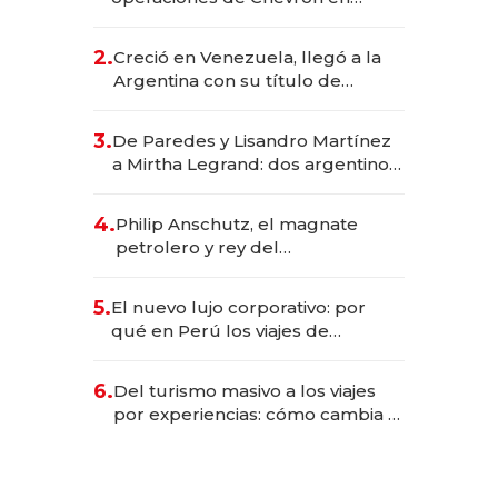
EE.UU. y hoy es la única mujer
CEO en Vaca Muerta
2.
Creció en Venezuela, llegó a la
Argentina con su título de
abogado y construyó un imperio
gastronómico que revoluciona
3.
De Paredes y Lisandro Martínez
las marcas "fast premium"
a Mirtha Legrand: dos argentinos
impulsan el negocio del wellness
deportivo y el cuidado corporal
4.
Philip Anschutz, el magnate
petrolero y rey del
entretenimiento que va por la
licitación de Tecnópolis junto a
5.
El nuevo lujo corporativo: por
Fénix
qué en Perú los viajes de
negocios dejan de ser reuniones
para convertirse en experiencias
6.
Del turismo masivo a los viajes
transformadoras
por experiencias: cómo cambia el
negocio de la asistencia al viajero