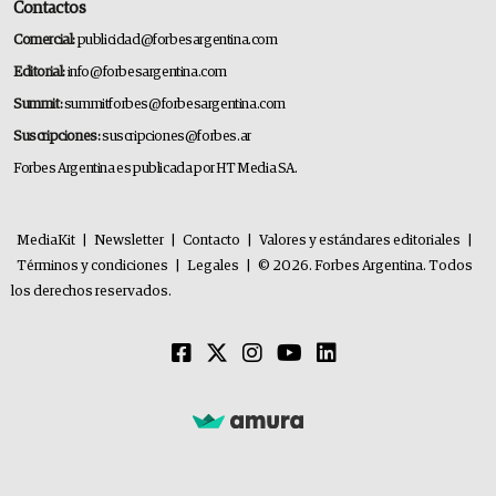
Contactos
Comercial:
publicidad@forbesargentina.com
Editorial:
info@forbesargentina.com
Summit:
summitforbes@forbesargentina.com
Suscripciones:
suscripciones@forbes.ar
Forbes Argentina es publicada por HT Media SA.
MediaKit
|
Newsletter
|
Contacto
|
Valores y estándares editoriales
|
Términos y condiciones
|
Legales
|
© 2026. Forbes Argentina. Todos
los derechos reservados.