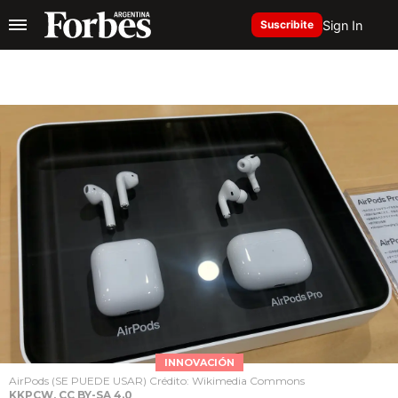
Sign In
Suscribite
INNOVACIÓN
AirPods (SE PUEDE USAR) Crédito: Wikimedia Commons
KKPCW, CC BY-SA 4.0