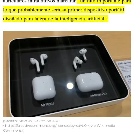
auriculares intrauditivos marcarán
"un hito importante para
lo que probablemente será su primer dispositivo portátil
diseñado para la era de la inteligencia artificial".
(Crédito: KKPCW, CC BY-SA 4.0
<https://creativecommons.org/licenses/by-sa/4.0>, via Wikimedia
Commons)