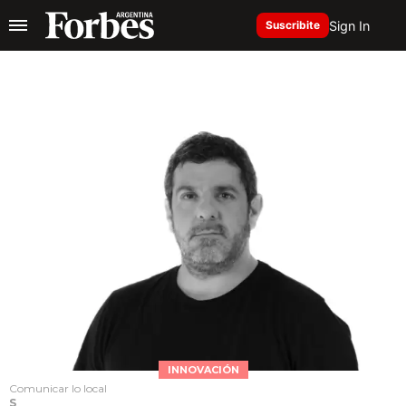
Sign In
Suscribite
INNOVACIÓN
Comunicar lo local
S