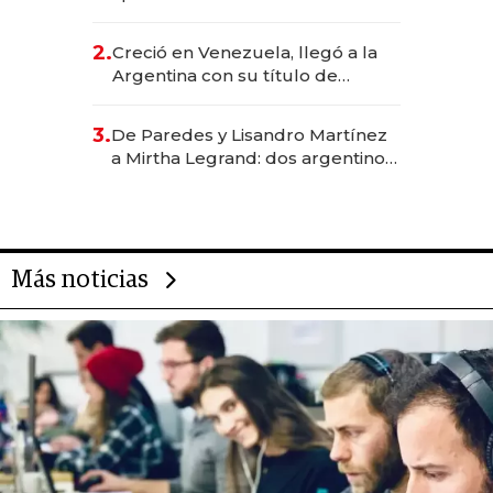
EE.UU. y hoy es la única mujer
CEO en Vaca Muerta
2.
Creció en Venezuela, llegó a la
Argentina con su título de
abogado y construyó un imperio
gastronómico que revoluciona
3.
De Paredes y Lisandro Martínez
las marcas "fast premium"
a Mirtha Legrand: dos argentinos
impulsan el negocio del wellness
deportivo y el cuidado corporal
Más noticias