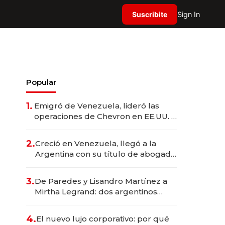
Suscribite
Sign In
Popular
1.
Emigró de Venezuela, lideró las
operaciones de Chevron en EE.UU. y
hoy es la única mujer CEO en Vaca
Muerta
2.
Creció en Venezuela, llegó a la
Argentina con su título de abogado
y construyó un imperio
gastronómico que revoluciona las
3.
De Paredes y Lisandro Martínez a
marcas "fast premium"
Mirtha Legrand: dos argentinos
impulsan el negocio del wellness
deportivo y el cuidado corporal
4.
El nuevo lujo corporativo: por qué