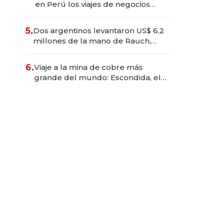
en Perú los viajes de negocios
dejan de ser reuniones para
convertirse en experiencias
5.
Dos argentinos levantaron US$ 6,2
transformadoras
millones de la mano de Rauch,
Englebienne y Woloski
6.
Viaje a la mina de cobre más
grande del mundo: Escondida, el
gigante chileno que exporta US$
14.000 millones anuales