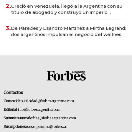
2.
Creció en Venezuela, llegó a la Argentina con su
título de abogado y construyó un imperio
gastronómico que revoluciona las marcas "fast
premium"
3.
De Paredes y Lisandro Martínez a Mirtha Legrand:
dos argentinos impulsan el negocio del wellness
deportivo y el cuidado corporal
Contactos
Comercial:
publicidad@forbesargentina.com
Editorial:
info@forbesargentina.com
Summit:
summitforbes@forbesargentina.com
Suscripciones:
suscripciones@forbes.ar