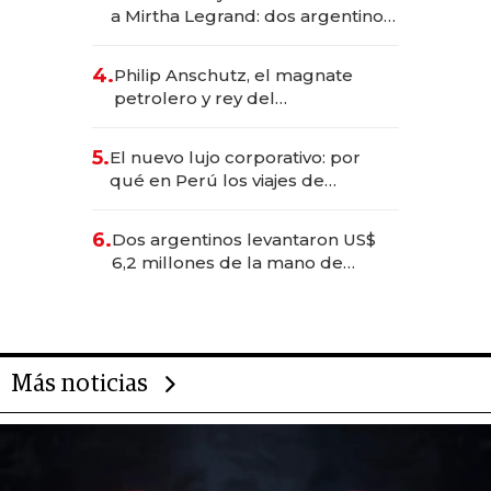
las marcas "fast premium"
a Mirtha Legrand: dos argentinos
impulsan el negocio del wellness
deportivo y el cuidado corporal
4.
Philip Anschutz, el magnate
petrolero y rey del
entretenimiento que va por la
licitación de Tecnópolis junto a
5.
El nuevo lujo corporativo: por
Fénix
qué en Perú los viajes de
negocios dejan de ser reuniones
para convertirse en experiencias
6.
Dos argentinos levantaron US$
transformadoras
6,2 millones de la mano de
Rauch, Englebienne y Woloski
Más noticias