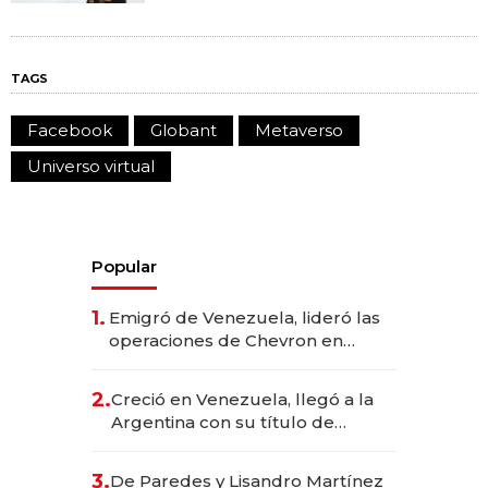
TAGS
Facebook
Globant
Metaverso
Universo virtual
Popular
1.
Emigró de Venezuela, lideró las
operaciones de Chevron en
EE.UU. y hoy es la única mujer
CEO en Vaca Muerta
2.
Creció en Venezuela, llegó a la
Argentina con su título de
abogado y construyó un imperio
gastronómico que revoluciona
3.
De Paredes y Lisandro Martínez