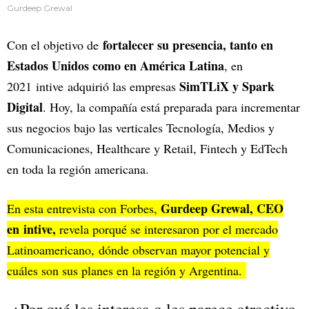
Gurdeep Grewal
fortalecer su presencia, tanto en
Con el objetivo de
Estados Unidos como en América Latina
, en
SimTLiX y Spark
2021 intive adquirió las empresas
Digital
. Hoy, la compañía está preparada para incrementar
sus negocios bajo las verticales Tecnología, Medios y
Comunicaciones, Healthcare y Retail, Fintech y EdTech
en toda la región americana.
Gurdeep Grewal, CEO
En esta entrevista con Forbes,
en intive,
revela porqué se interesaron por el mercado
Latinoamericano, dónde observan mayor potencial y
cuáles son sus planes en la región y Argentina.