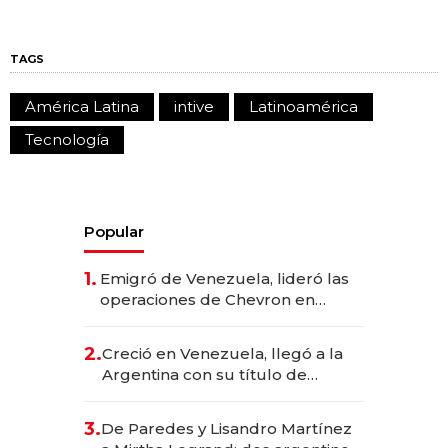
TAGS
América Latina
intive
Latinoamérica
Tecnología
Popular
1.
Emigró de Venezuela, lideró las
operaciones de Chevron en
EE.UU. y hoy es la única mujer
CEO en Vaca Muerta
2.
Creció en Venezuela, llegó a la
Argentina con su título de
abogado y construyó un imperio
gastronómico que revoluciona
3.
De Paredes y Lisandro Martínez
las marcas "fast premium"