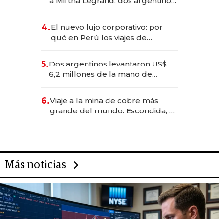
a Mirtha Legrand: dos argentinos
impulsan el negocio del wellness
deportivo y el cuidado corporal
4.
El nuevo lujo corporativo: por
qué en Perú los viajes de
negocios dejan de ser reuniones
para convertirse en experiencias
5.
Dos argentinos levantaron US$
transformadoras
6,2 millones de la mano de
Rauch, Englebienne y Woloski
6.
Viaje a la mina de cobre más
grande del mundo: Escondida, el
gigante chileno que exporta US$
14.000 millones anuales
Más noticias