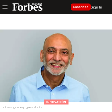
Sign In
Suscribite
INNOVACIÓN
intive - gurdeep grewal alta
.