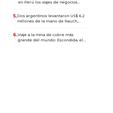
en Perú los viajes de negocios
dejan de ser reuniones para
convertirse en experiencias
5.
Dos argentinos levantaron US$ 6,2
transformadoras
millones de la mano de Rauch,
Englebienne y Woloski
6.
Viaje a la mina de cobre más
grande del mundo: Escondida, el
gigante chileno que exporta US$
14.000 millones anuales