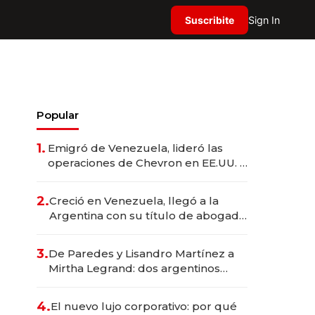
Suscribite
Sign In
Popular
1.
Emigró de Venezuela, lideró las
operaciones de Chevron en EE.UU. y
hoy es la única mujer CEO en Vaca
Muerta
2.
Creció en Venezuela, llegó a la
Argentina con su título de abogado
y construyó un imperio
gastronómico que revoluciona las
3.
De Paredes y Lisandro Martínez a
marcas "fast premium"
Mirtha Legrand: dos argentinos
impulsan el negocio del wellness
deportivo y el cuidado corporal
4.
El nuevo lujo corporativo: por qué