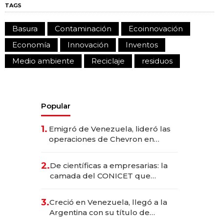
TAGS
Basura
Contaminación
Ecoinnovación
Economía
Innovación
Inventos
Medio ambiente
Reciclaje
residuos
Popular
1.
Emigró de Venezuela, lideró las
operaciones de Chevron en
EE.UU. y hoy es la única mujer
CEO en Vaca Muerta
2.
De científicas a empresarias: la
camada del CONICET que
levantó más de US$ 40 millones
para fundar startups biotech
3.
Creció en Venezuela, llegó a la
Argentina con su título de