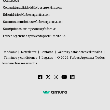
Contactos
Comercial:
publicidad@forbesargentina.com
Editorial:
info@forbesargentina.com
Summit:
summitforbes@forbesargentina.com
Suscripciones:
suscripciones@forbes.ar
Forbes Argentina es publicada por HT Media SA.
MediaKit
|
Newsletter
|
Contacto
|
Valores y estándares editoriales
|
Términos y condiciones
|
Legales
|
© 2026. Forbes Argentina. Todos
los derechos reservados.