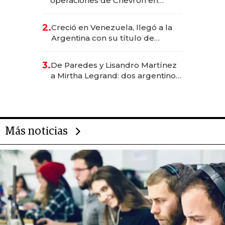
operaciones de Chevron en
EE.UU. y hoy es la única mujer
CEO en Vaca Muerta
2.
Creció en Venezuela, llegó a la
Argentina con su título de
abogado y construyó un imperio
gastronómico que revoluciona
3.
De Paredes y Lisandro Martínez
las marcas "fast premium"
a Mirtha Legrand: dos argentinos
impulsan el negocio del wellness
deportivo y el cuidado corporal
Más noticias