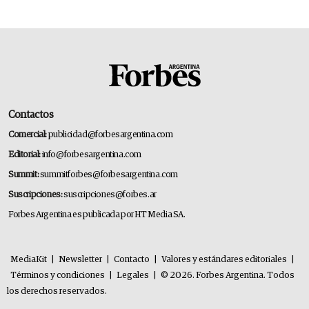
Contactos
Comercial:
publicidad@forbesargentina.com
Editorial:
info@forbesargentina.com
Summit:
summitforbes@forbesargentina.com
Suscripciones:
suscripciones@forbes.ar
Forbes Argentina es publicada por HT Media SA.
MediaKit
|
Newsletter
|
Contacto
|
Valores y estándares editoriales
|
Términos y condiciones
|
Legales
|
© 2026. Forbes Argentina. Todos
los derechos reservados.