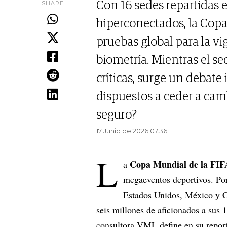
SHARE
Con 16 sedes repartidas e
hiperconectados, la Cop
pruebas global para la vig
biometría. Mientras el se
críticas, surge un debate
dispuestos a ceder a cam
seguro?
17 Junio de 2026 07.36
L
Copa Mundial de la FIF
a
megaeventos deportivos. Por
Estados Unidos, México y C
seis millones de aficionados a sus 
consultora VML define en su repo