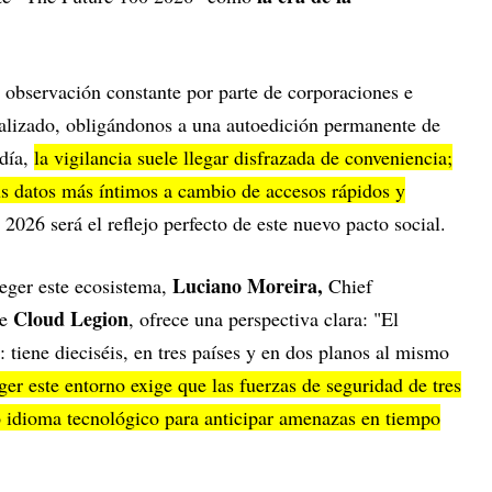
 observación constante por parte de corporaciones e
rmalizado, obligándonos a una autoedición permanente de
día,
la vigilancia suele llegar disfrazada de conveniencia;
s datos más íntimos a cambio de accesos rápidos y
 2026 será el reflejo perfecto de este nuevo pacto social.
Luciano Moreira,
teger este ecosistema,
Chief
Cloud Legion
de
, ofrece una perspectiva clara: "El
 tiene dieciséis, en tres países y en dos planos al mismo
ger este entorno exige que las fuerzas de seguridad de tres
lo idioma tecnológico para anticipar amenazas en tiempo