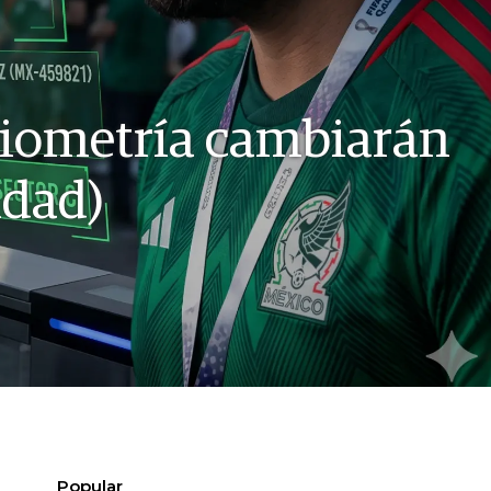
 biometría cambiarán
idad)
Popular