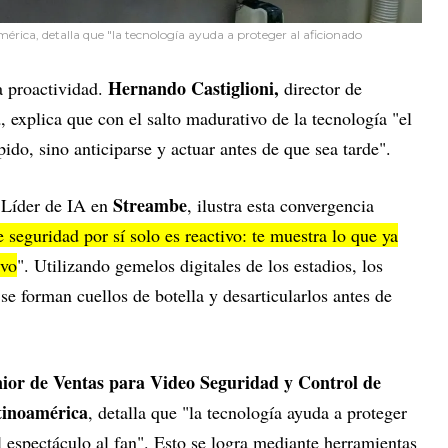
érica, detalla que "la tecnología ayuda a proteger al aficionado
Hernando Castiglioni,
la proactividad.
director de
a
, explica que con el salto madurativo de la tecnología "el
ido, sino anticiparse y actuar antes de que sea tarde".
Streambe
Líder de IA en
, ilustra esta convergencia
 seguridad por sí solo es reactivo: te muestra lo que ya
ivo
". Utilizando gemelos digitales de los estadios, los
e forman cuellos de botella y desarticularlos antes de
nior de Ventas para Video Seguridad y Control de
tinoamérica
, detalla que "la tecnología ayuda a proteger
 espectáculo al fan". Esto se logra mediante herramientas