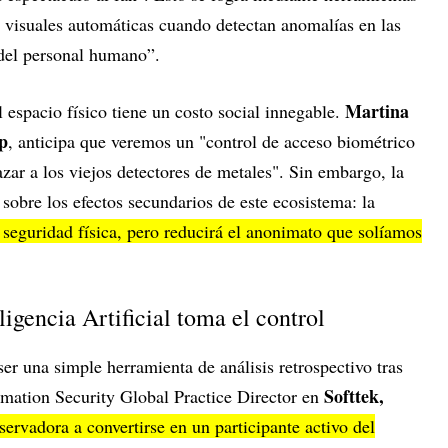
s visuales automáticas cuando detectan anomalías en las
 del personal humano”.
Martina
l espacio físico tiene un costo social innegable.
p
, anticipa que veremos un "control de acceso biométrico
azar a los viejos detectores de metales". Sin embargo, la
 sobre los efectos secundarios de este ecosistema: la
 seguridad física, pero reducirá el anonimato que solíamos
eligencia Artificial toma el control
 ser una simple herramienta de análisis retrospectivo tras
Softtek,
rmation Security Global Practice Director en
servadora a convertirse en un participante activo del