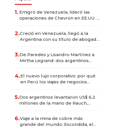
1.
Emigró de Venezuela, lideró las
operaciones de Chevron en EE.UU. y
hoy es la única mujer CEO en Vaca
Muerta
2.
Creció en Venezuela, llegó a la
Argentina con su título de abogado
y construyó un imperio
gastronómico que revoluciona las
3.
De Paredes y Lisandro Martínez a
marcas "fast premium"
Mirtha Legrand: dos argentinos
impulsan el negocio del wellness
deportivo y el cuidado corporal
4.
El nuevo lujo corporativo: por qué
en Perú los viajes de negocios
dejan de ser reuniones para
convertirse en experiencias
5.
Dos argentinos levantaron US$ 6,2
transformadoras
millones de la mano de Rauch,
Englebienne y Woloski
6.
Viaje a la mina de cobre más
grande del mundo: Escondida, el