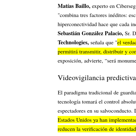
Matías Baillo,
experto en Ciberse
"combina tres factores inéditos: es
hiperconectividad hace que cada inc
Sebastián González Palacio,
Sr. 
Technologies,
señala que "
el verda
permitirá transmitir, distribuir y c
exposición, advierte, “será monume
Videovigilancia predictiva
El paradigma tradicional de guardi
tecnología tomará el control absolu
espectadores en su salvoconducto.
Estados Unidos ya han implementado
reducen la verificación de identida