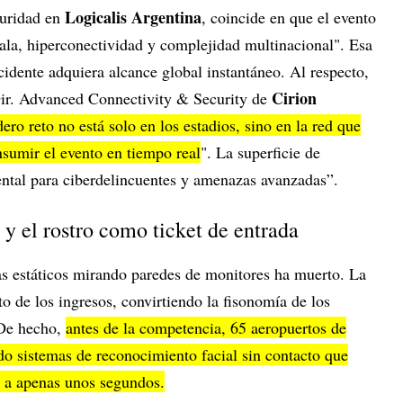
Logicalis Argentina
guridad en
, coincide en que el evento
cala, hiperconectividad y complejidad multinacional". Esa
idente adquiera alcance global instantáneo. Al respecto,
Cirion
Dir. Advanced Connectivity & Security de
dero reto no está solo en los estadios, sino en la red que
onsumir el evento en tiempo real
". La superficie de
ntal para ciberdelincuentes y amenazas avanzadas”.
 y el rostro como ticket de entrada
as estáticos mirando paredes de monitores ha muerto. La
to de los ingresos, convirtiendo la fisonomía de los
 De hecho,
antes de la competencia, 65 aeropuertos de
 sistemas de reconocimiento facial sin contacto que
d a apenas unos segundos.