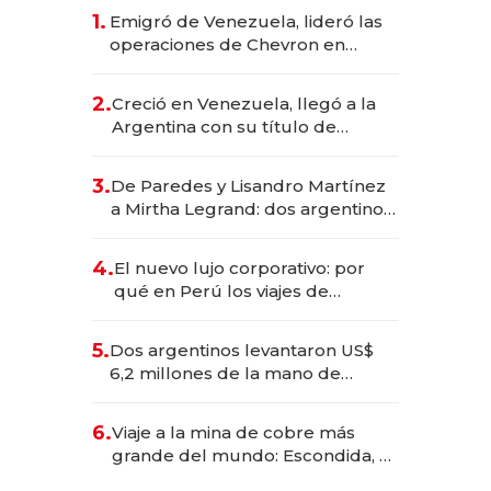
1.
Emigró de Venezuela, lideró las
operaciones de Chevron en
EE.UU. y hoy es la única mujer
CEO en Vaca Muerta
2.
Creció en Venezuela, llegó a la
Argentina con su título de
abogado y construyó un imperio
gastronómico que revoluciona
3.
De Paredes y Lisandro Martínez
las marcas "fast premium"
a Mirtha Legrand: dos argentinos
impulsan el negocio del wellness
deportivo y el cuidado corporal
4.
El nuevo lujo corporativo: por
qué en Perú los viajes de
negocios dejan de ser reuniones
para convertirse en experiencias
5.
Dos argentinos levantaron US$
transformadoras
6,2 millones de la mano de
Rauch, Englebienne y Woloski
6.
Viaje a la mina de cobre más
grande del mundo: Escondida, el
gigante chileno que exporta US$