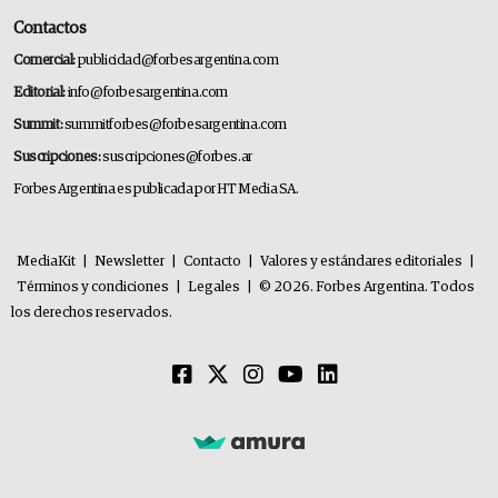
Contactos
Comercial:
publicidad@forbesargentina.com
Editorial:
info@forbesargentina.com
Summit:
summitforbes@forbesargentina.com
Suscripciones:
suscripciones@forbes.ar
Forbes Argentina es publicada por HT Media SA.
MediaKit
|
Newsletter
|
Contacto
|
Valores y estándares editoriales
|
Términos y condiciones
|
Legales
|
© 2026. Forbes Argentina. Todos
los derechos reservados.