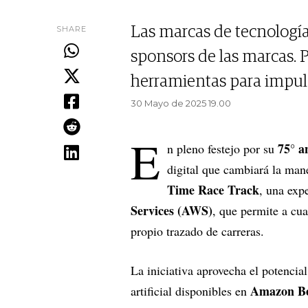
SHARE
Las marcas de tecnologí
sponsors de las marcas. 
herramientas para impuls
30 Mayo de 2025 19.00
E
75° a
n pleno festejo por su
digital que cambiará la mane
Time Race Track
, una exp
Services (AWS)
, que permite a cu
propio trazado de carreras.
La iniciativa aprovecha el potencia
Amazon B
artificial disponibles en