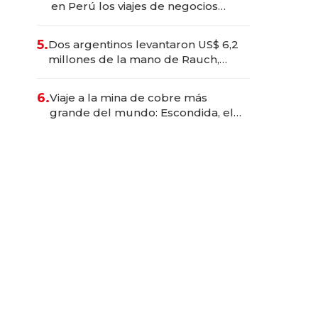
en Perú los viajes de negocios
dejan de ser reuniones para
convertirse en experiencias
5.
Dos argentinos levantaron US$ 6,2
transformadoras
millones de la mano de Rauch,
Englebienne y Woloski
6.
Viaje a la mina de cobre más
grande del mundo: Escondida, el
gigante chileno que exporta US$
14.000 millones anuales