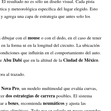
 El resultado no es sólo un diseño visual. Cada pista
ica y meteorológica específica del lugar elegido. Esto
 y agrega una capa de estrategia que antes solo los
mouse
á dibujar con el
o con el dedo, en el caso de tener
s en la forma ni en la longitud del circuito. La ubicación
condiciones que influirán en el comportamiento del auto.
Abu Dabi
Ciudad de México
de
que en la altitud de la
.
ora al trazado.
 Nova Pro
, un modelo multimodal que evalúa curvas,
dos estrategias de carrera
ecer
posibles. El sistema
boxes
neumáticos
rar a
, recomienda
y ajusta las
narios climáticos. Todo eso se calcula en pocos segundos.