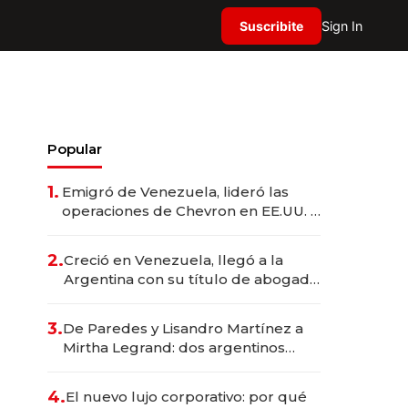
Suscribite
Sign In
Popular
1.
Emigró de Venezuela, lideró las
operaciones de Chevron en EE.UU. y
hoy es la única mujer CEO en Vaca
Muerta
2.
Creció en Venezuela, llegó a la
Argentina con su título de abogado
y construyó un imperio
gastronómico que revoluciona las
3.
De Paredes y Lisandro Martínez a
marcas "fast premium"
Mirtha Legrand: dos argentinos
impulsan el negocio del wellness
deportivo y el cuidado corporal
4.
El nuevo lujo corporativo: por qué