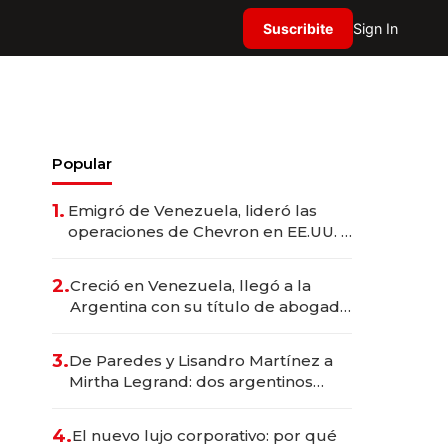
Suscribite
Sign In
Popular
1.
Emigró de Venezuela, lideró las
operaciones de Chevron en EE.UU. y
hoy es la única mujer CEO en Vaca
Muerta
2.
Creció en Venezuela, llegó a la
Argentina con su título de abogado
y construyó un imperio
gastronómico que revoluciona las
3.
De Paredes y Lisandro Martínez a
marcas "fast premium"
Mirtha Legrand: dos argentinos
impulsan el negocio del wellness
deportivo y el cuidado corporal
4.
El nuevo lujo corporativo: por qué