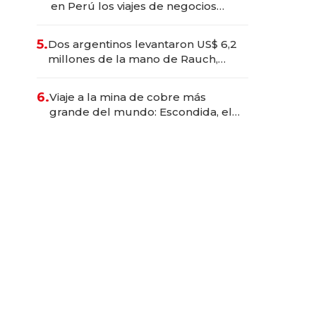
en Perú los viajes de negocios
dejan de ser reuniones para
convertirse en experiencias
5.
Dos argentinos levantaron US$ 6,2
transformadoras
millones de la mano de Rauch,
Englebienne y Woloski
6.
Viaje a la mina de cobre más
grande del mundo: Escondida, el
gigante chileno que exporta US$
14.000 millones anuales