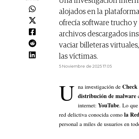
Una investigación intern
alojados en la plataform
ofrecía software trucho 
archivos descargados in
vaciar billeteras virtuale
las víctimas.
5 Noviembre de 2025 17.05
U
Check 
na investigación de
distribución de malware
q
YouTube
internet:
. Lo que
la Re
red delictiva conocida como
personal a miles de usuarios en to