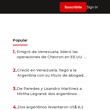
Suscribite
Sign In
Popular
1.
Emigró de Venezuela, lideró las
operaciones de Chevron en EE.UU. y
hoy es la única mujer CEO en Vaca
Muerta
2.
Creció en Venezuela, llegó a la
Argentina con su título de abogado
y construyó un imperio
gastronómico que revoluciona las
3.
De Paredes y Lisandro Martínez a
marcas "fast premium"
Mirtha Legrand: dos argentinos
impulsan el negocio del wellness
deportivo y el cuidado corporal
4.
Dos argentinos levantaron US$ 6,2