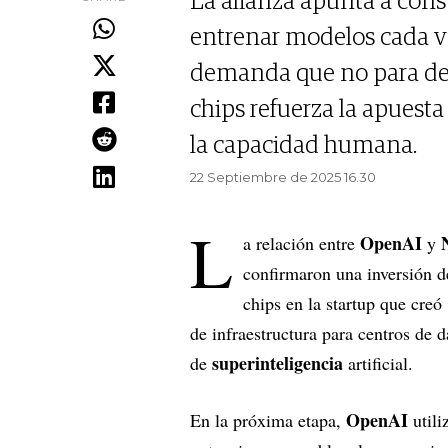
La alianza apunta a const
entrenar modelos cada v
demanda que no para de c
chips refuerza la apuesta 
la capacidad humana.
22 Septiembre de 2025 16.30
L
OpenAI
a relación entre
y
confirmaron una inversión d
chips en la startup que creó
de infraestructura para centros de 
superinteligencia
de
artificial.
OpenAI
En la próxima etapa,
utili