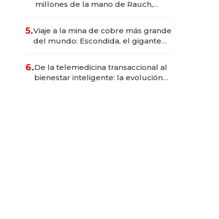
millones de la mano de Rauch,
Englebienne y Woloski
5.
Viaje a la mina de cobre más grande
del mundo: Escondida, el gigante
chileno que exporta US$ 14.000
millones anuales
6.
De la telemedicina transaccional al
bienestar inteligente: la evolución
de doc24 para transformar a las
organizaciones