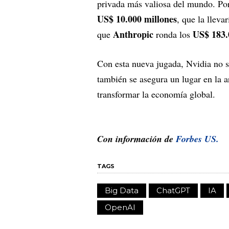
privada más valiosa del mundo. Po
US$ 10.000 millones
, que la lleva
Anthropic
US$ 183.
que
ronda los
Con esta nueva jugada, Nvidia no so
también se asegura un lugar en la a
transformar la economía global.
Con información de
Forbes US.
TAGS
Big Data
ChatGPT
IA
OpenAI