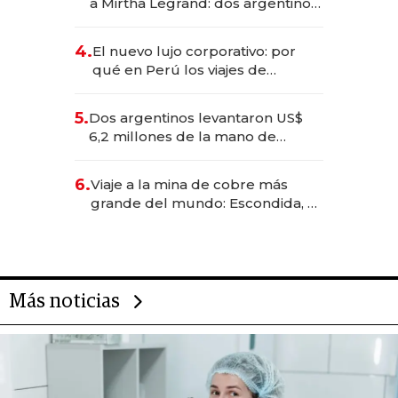
a Mirtha Legrand: dos argentinos
impulsan el negocio del wellness
deportivo y el cuidado corporal
4.
El nuevo lujo corporativo: por
qué en Perú los viajes de
negocios dejan de ser reuniones
para convertirse en experiencias
5.
Dos argentinos levantaron US$
transformadoras
6,2 millones de la mano de
Rauch, Englebienne y Woloski
6.
Viaje a la mina de cobre más
grande del mundo: Escondida, el
gigante chileno que exporta US$
14.000 millones anuales
Más noticias