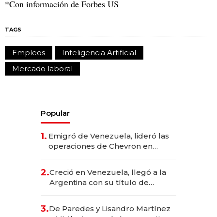
*Con información de Forbes US
TAGS
Empleos
Inteligencia Artificial
Mercado laboral
Popular
1.
Emigró de Venezuela, lideró las
operaciones de Chevron en
EE.UU. y hoy es la única mujer
CEO en Vaca Muerta
2.
Creció en Venezuela, llegó a la
Argentina con su título de
abogado y construyó un imperio
gastronómico que revoluciona
3.
De Paredes y Lisandro Martínez
las marcas "fast premium"