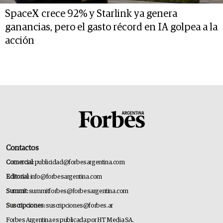
SpaceX crece 92% y Starlink ya genera
ganancias, pero el gasto récord en IA golpea a la
acción
Contactos
Comercial:
publicidad@forbesargentina.com
Editorial:
info@forbesargentina.com
Summit:
summitforbes@forbesargentina.com
Suscripciones:
suscripciones@forbes.ar
Forbes Argentina es publicada por HT Media SA.