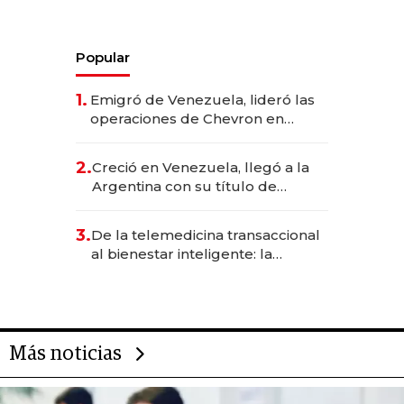
Popular
1.
Emigró de Venezuela, lideró las
operaciones de Chevron en
EE.UU. y hoy es la única mujer
CEO en Vaca Muerta
2.
Creció en Venezuela, llegó a la
Argentina con su título de
abogado y construyó un imperio
gastronómico que revoluciona
3.
De la telemedicina transaccional
las marcas "fast premium"
al bienestar inteligente: la
evolución de doc24 para
transformar a las organizaciones
Más noticias