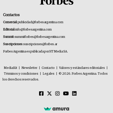
Contactos
Comercial:
publicidad@forbesargentina.com
Editorial:
info@forbesargentina.com
Summit:
summitforbes@forbesargentina.com
Suscripciones:
suscripciones@forbes.ar
Forbes Argentina es publicada por HT Media SA.
MediaKit
|
Newsletter
|
Contacto
|
Valores y estándares editoriales
|
Términos y condiciones
|
Legales
|
© 2026. Forbes Argentina. Todos
los derechos reservados.