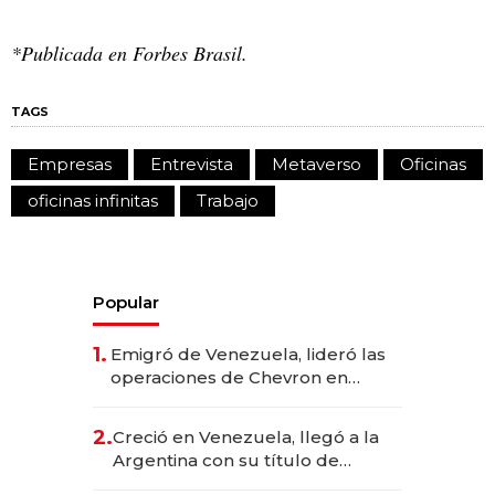
*Publicada en Forbes Brasil.
TAGS
Empresas
Entrevista
Metaverso
Oficinas
oficinas infinitas
Trabajo
Popular
1.
Emigró de Venezuela, lideró las
operaciones de Chevron en
EE.UU. y hoy es la única mujer
CEO en Vaca Muerta
2.
Creció en Venezuela, llegó a la
Argentina con su título de
abogado y construyó un imperio