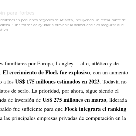
0 millones en pequeños negocios de Atlanta, incluyendo un restaurante de
lleza. "Una forma de ayudar a prevenir la delincuencia es asegurar que
cutivo
s familiares por Europa, Langley —alto, atlético y de
El crecimiento de Flock fue explosivo
a.
, con un aumento
US$ 175 millones estimados en 2023
o a los
. Todavía no
atos de serlo. La prioridad, por ahora, sigue siendo el
US$ 275 millones en marzo
nda de inversión de
, liderada
Flock integrara el ranking
spaldo fue suficiente para que
 a las principales empresas privadas de computación en la