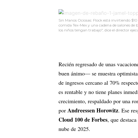
Sin Manos Ociosas: Flock está invirtiendo $1
comida Tex-Mex y una cadena de salones de be
los niños tengan trabajo", dice el director eje
Recién regresado de unas vacacione
buen ánimo— se muestra optimist
de ingresos cercano al 70% respect
es rentable y no tiene planes inmedi
crecimiento, respaldado por una ro
Andreessen Horowitz
por
. Ese re
Cloud 100 de Forbes
, que destaca
nube de 2025.