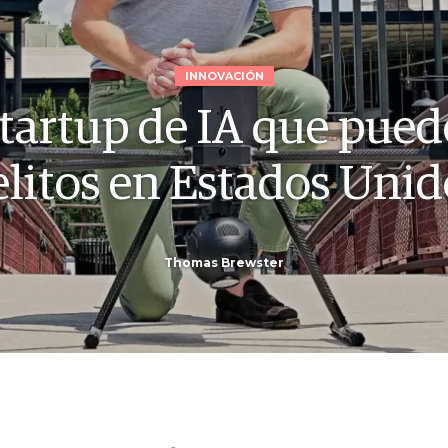
INNOVACIÓN
tartup de IA que puede
elitos en Estados Unid
Thomas Brewster