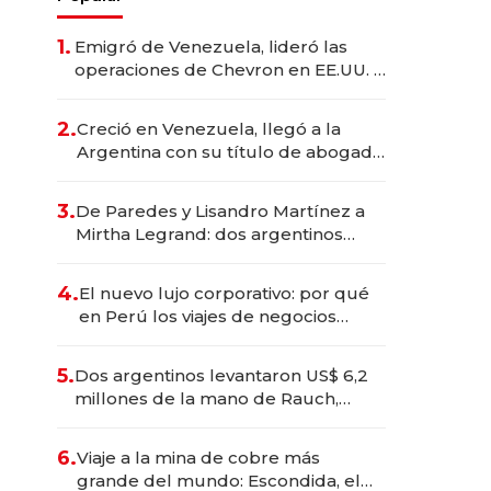
1.
Emigró de Venezuela, lideró las
operaciones de Chevron en EE.UU. y
hoy es la única mujer CEO en Vaca
Muerta
2.
Creció en Venezuela, llegó a la
Argentina con su título de abogado
y construyó un imperio
gastronómico que revoluciona las
3.
De Paredes y Lisandro Martínez a
marcas "fast premium"
Mirtha Legrand: dos argentinos
impulsan el negocio del wellness
deportivo y el cuidado corporal
4.
El nuevo lujo corporativo: por qué
en Perú los viajes de negocios
dejan de ser reuniones para
convertirse en experiencias
5.
Dos argentinos levantaron US$ 6,2
transformadoras
millones de la mano de Rauch,
Englebienne y Woloski
6.
Viaje a la mina de cobre más
grande del mundo: Escondida, el