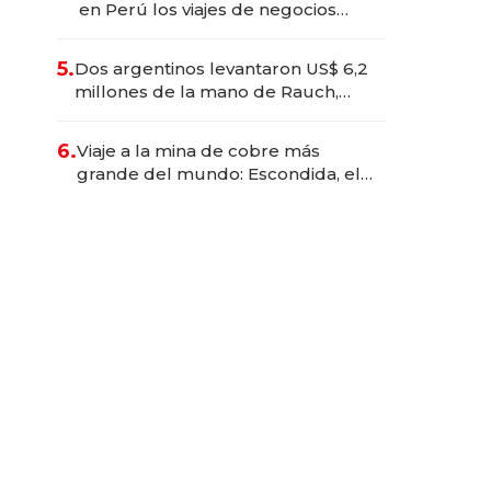
en Perú los viajes de negocios
dejan de ser reuniones para
convertirse en experiencias
5.
Dos argentinos levantaron US$ 6,2
transformadoras
millones de la mano de Rauch,
Englebienne y Woloski
6.
Viaje a la mina de cobre más
grande del mundo: Escondida, el
gigante chileno que exporta US$
14.000 millones anuales