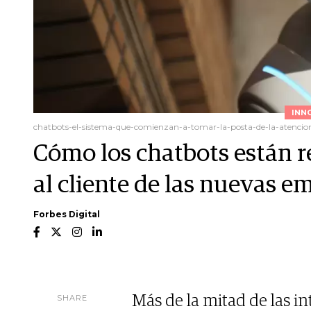
INN
chatbots-el-sistema-que-comienzan-a-tomar-la-posta-de-la-atencion
Cómo los chatbots están r
al cliente de las nuevas e
Forbes Digital
SHARE
Más de la mitad de las i