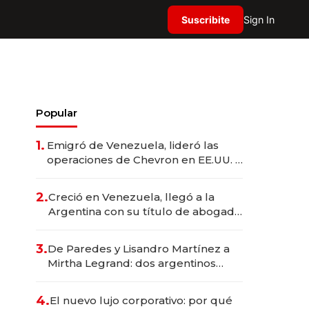
Suscribite
Sign In
Popular
1.
Emigró de Venezuela, lideró las
operaciones de Chevron en EE.UU. y
hoy es la única mujer CEO en Vaca
Muerta
2.
Creció en Venezuela, llegó a la
Argentina con su título de abogado
y construyó un imperio
gastronómico que revoluciona las
3.
De Paredes y Lisandro Martínez a
marcas "fast premium"
Mirtha Legrand: dos argentinos
impulsan el negocio del wellness
deportivo y el cuidado corporal
4.
El nuevo lujo corporativo: por qué