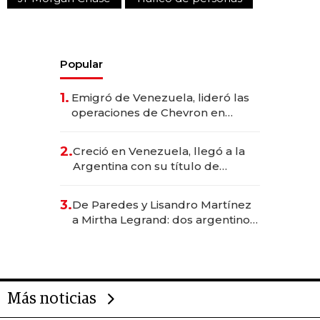
Popular
1.
Emigró de Venezuela, lideró las
operaciones de Chevron en
EE.UU. y hoy es la única mujer
CEO en Vaca Muerta
2.
Creció en Venezuela, llegó a la
Argentina con su título de
abogado y construyó un imperio
gastronómico que revoluciona
3.
De Paredes y Lisandro Martínez
las marcas "fast premium"
a Mirtha Legrand: dos argentinos
impulsan el negocio del wellness
deportivo y el cuidado corporal
Más noticias