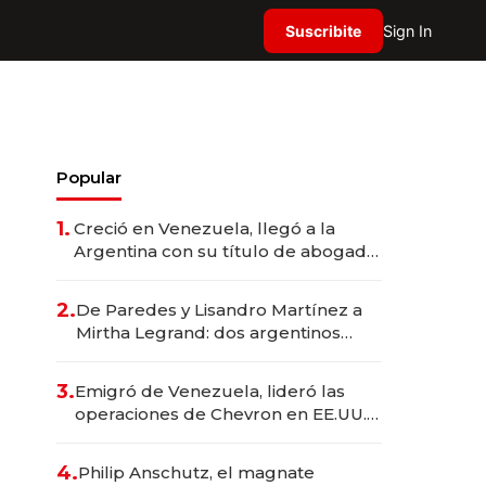
Suscribite
Sign In
Popular
1.
Creció en Venezuela, llegó a la
Argentina con su título de abogado
y construyó un imperio
gastronómico que revoluciona las
2.
De Paredes y Lisandro Martínez a
marcas "fast premium"
Mirtha Legrand: dos argentinos
impulsan el negocio del wellness
deportivo y el cuidado corporal
3.
Emigró de Venezuela, lideró las
operaciones de Chevron en EE.UU. y
hoy es la única mujer CEO en Vaca
Muerta
4.
Philip Anschutz, el magnate