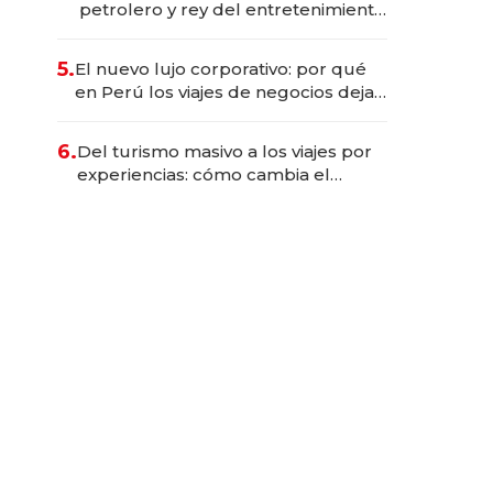
petrolero y rey del entretenimiento
que va por la licitación de
Tecnópolis junto a Fénix
5.
El nuevo lujo corporativo: por qué
en Perú los viajes de negocios dejan
de ser reuniones para convertirse
en experiencias transformadoras
6.
Del turismo masivo a los viajes por
experiencias: cómo cambia el
negocio de la asistencia al viajero