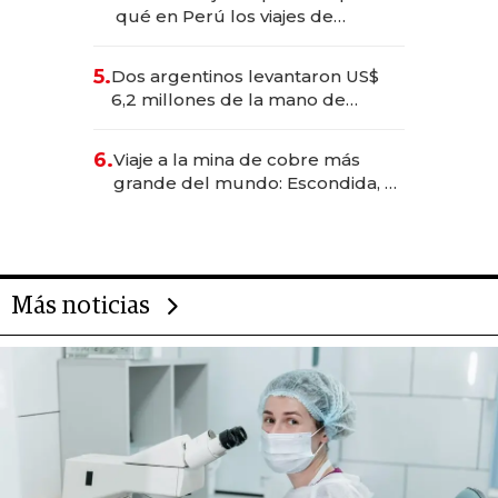
qué en Perú los viajes de
negocios dejan de ser reuniones
para convertirse en experiencias
5.
Dos argentinos levantaron US$
transformadoras
6,2 millones de la mano de
Rauch, Englebienne y Woloski
6.
Viaje a la mina de cobre más
grande del mundo: Escondida, el
gigante chileno que exporta US$
14.000 millones anuales
Más noticias