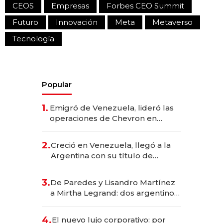
CEOS
Empresas
Forbes CEO Summit
Futuro
Innovación
Meta
Metaverso
Tecnología
Popular
1.
Emigró de Venezuela, lideró las
operaciones de Chevron en
EE.UU. y hoy es la única mujer
CEO en Vaca Muerta
2.
Creció en Venezuela, llegó a la
Argentina con su título de
abogado y construyó un imperio
gastronómico que revoluciona
3.
De Paredes y Lisandro Martínez
las marcas "fast premium"
a Mirtha Legrand: dos argentinos
impulsan el negocio del wellness
deportivo y el cuidado corporal
4.
El nuevo lujo corporativo: por