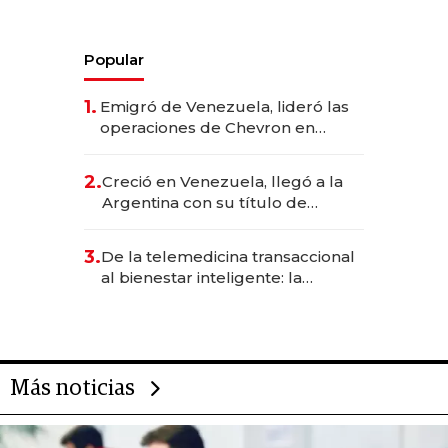
Popular
1.
Emigró de Venezuela, lideró las
operaciones de Chevron en
EE.UU. y hoy es la única mujer
CEO en Vaca Muerta
2.
Creció en Venezuela, llegó a la
Argentina con su título de
abogado y construyó un imperio
gastronómico que revoluciona
3.
De la telemedicina transaccional
las marcas "fast premium"
al bienestar inteligente: la
evolución de doc24 para
transformar a las organizaciones
Más noticias