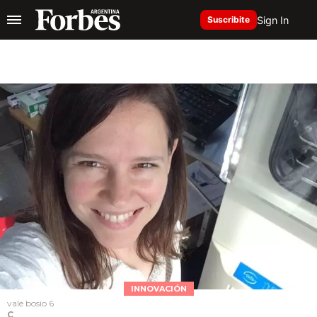
Sign In
Suscribite
INNOVACIÓN
vale bosio 6
C