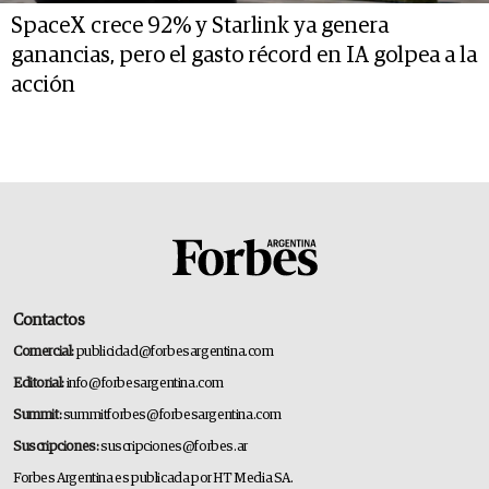
SpaceX crece 92% y Starlink ya genera
ganancias, pero el gasto récord en IA golpea a la
acción
Contactos
Comercial:
publicidad@forbesargentina.com
Editorial:
info@forbesargentina.com
Summit:
summitforbes@forbesargentina.com
Suscripciones:
suscripciones@forbes.ar
Forbes Argentina es publicada por HT Media SA.