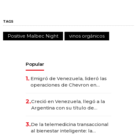
TAGS
Positive Malbec Night
vinos orgánicos
Popular
1.
Emigró de Venezuela, lideró las
operaciones de Chevron en
EE.UU. y hoy es la única mujer
CEO en Vaca Muerta
2.
Creció en Venezuela, llegó a la
Argentina con su título de
abogado y construyó un imperio
gastronómico que revoluciona
3.
De la telemedicina transaccional
las marcas "fast premium"
al bienestar inteligente: la