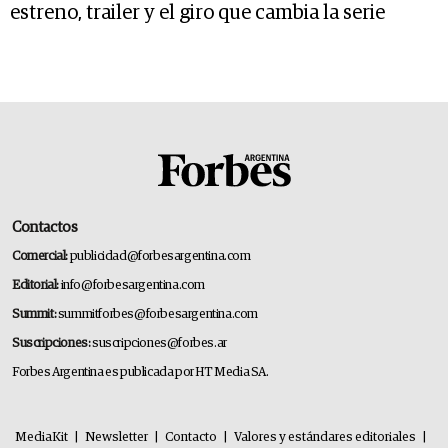
estreno, trailer y el giro que cambia la serie
Contactos
Comercial:
publicidad@forbesargentina.com
Editorial:
info@forbesargentina.com
Summit:
summitforbes@forbesargentina.com
Suscripciones:
suscripciones@forbes.ar
Forbes Argentina es publicada por HT Media SA.
MediaKit
|
Newsletter
|
Contacto
|
Valores y estándares editoriales
|