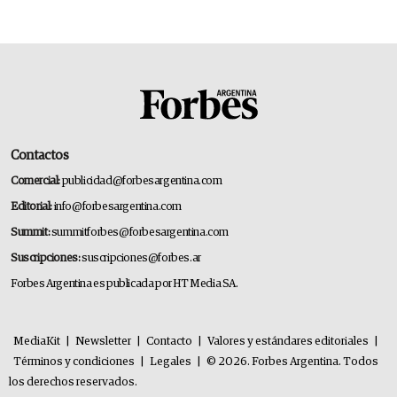
Contactos
Comercial:
publicidad@forbesargentina.com
Editorial:
info@forbesargentina.com
Summit:
summitforbes@forbesargentina.com
Suscripciones:
suscripciones@forbes.ar
Forbes Argentina es publicada por HT Media SA.
MediaKit
|
Newsletter
|
Contacto
|
Valores y estándares editoriales
|
Términos y condiciones
|
Legales
|
© 2026. Forbes Argentina. Todos
los derechos reservados.